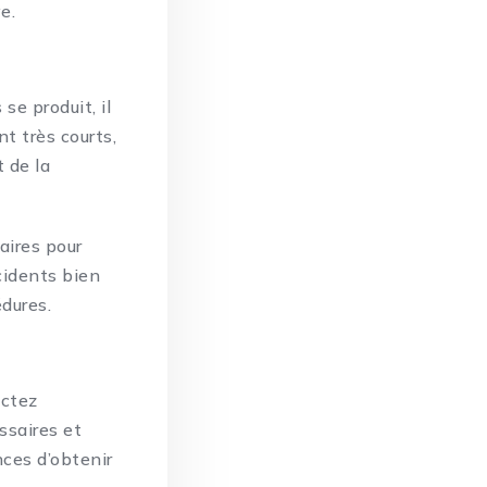
e.
se produit, il
t très courts,
 de la
aires pour
ncidents bien
édures.
actez
ssaires et
nces d’obtenir