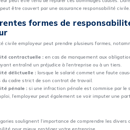
yeur peut être tenu de réparer ces dommages causés. Dan
 peut être couvert par une assurance responsabilité civile.
érentes formes de responsabilité
ur
té civile employeur peut prendre plusieurs formes, notam
té contractuelle :
en cas de manquement aux obligatio
yant entraîné un préjudice à l’entreprise ou à un tiers.
té délictuelle :
lorsque le salarié commet une faute caus
 du cadre strict de son contrat de travail.
ité pénale :
si une infraction pénale est commise par le s
ploi, l’employeur peut également se voir imputer une part
gories soulignent l’importance de comprendre les divers 
ilité pour mieux protéger votre entreprise.