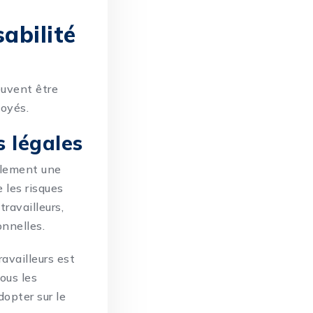
sabilité
euvent être
loyés.
s légales
eulement une
 les risques
ravailleurs,
onnelles.
ravailleurs est
tous les
opter sur le