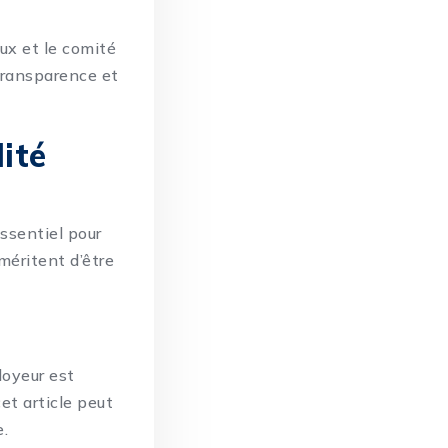
aux et le comité
 transparence et
ité
ssentiel pour
méritent d’être
2
loyeur est
et article peut
e.