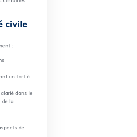
s certaines
 civile
ment :
ns
ant un tort à
alarié dans le
 de la
aspects de