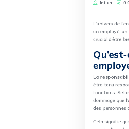
Influa
0 
L’univers de l’
un employé, un a
crucial d’être bi
Qu’est-c
employe
La
responsabil
être tenu respo
fonctions. Selo
dommage que l’on
des personnes d
Cela signifie qu