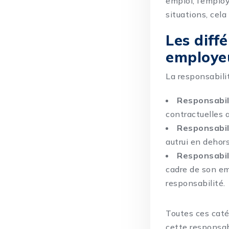
emploi, l’emplo
situations, cela
Les diff
employe
La responsabili
Responsabili
contractuelles a
Responsabili
autrui en dehors
Responsabil
cadre de son em
responsabilité.
Toutes ces caté
cette responsab