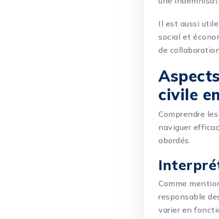
une indemnisati
Il est aussi uti
social et écono
de collaboration
Aspects
civile 
Comprendre les 
naviguer effica
abordés.
Interpré
Comme mentionné
responsable des
varier en fonct