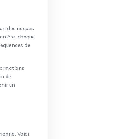
on des risques
manière, chaque
nséquences de
 formations
in de
enir un
vienne. Voici