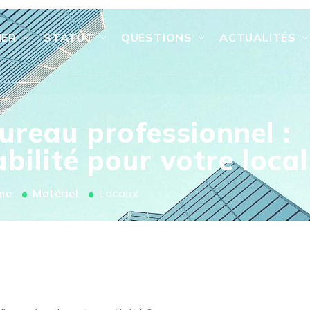
IER
STATUT
QUESTIONS
ACTUALITÉS
ureau professionnel :
abilité pour votre local
me
Matériel
Locaux