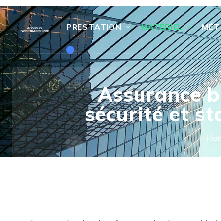
PRESTATION
MATÉRIEL
MÉT
Assurance b
sécurité et st
Ho