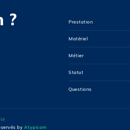
 ?
Prestation
Matériel
Métier
Statut
Questions
ité
réservés by
Atypicom