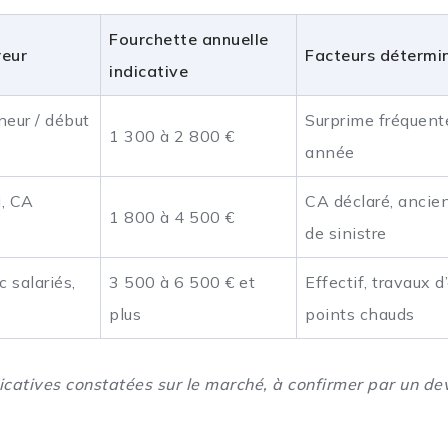
Fourchette annuelle
reur
Facteurs détermi
indicative
eur / début
Surprime fréquent
1 300 à 2 800 €
année
i, CA
CA déclaré, ancie
1 800 à 4 500 €
de sinistre
 salariés,
3 500 à 6 500 € et
Effectif, travaux d
plus
points chauds
icatives constatées sur le marché, à confirmer par un de