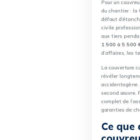
Pour un couvreur,
du chantier : la
défaut d’étanch
civile professi
aux tiers penda
1 500 à 5 500 
d’affaires, les t
La couverture c
révéler longtem
accidentogène. 
second œuvre. P
complet de l’a
garanties de ch
Ce que 
couvre