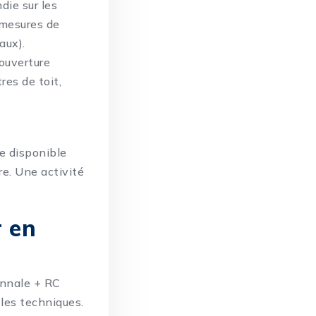
die sur les
 mesures de
aux).
ouverture
res de toit,
t
e disponible
re. Une activité
 en
ennale + RC
t les techniques.