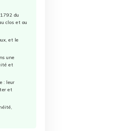
s 1792 du
au clos et au
ux, et le
ans une
ité et
 : leur
ter et
héité,