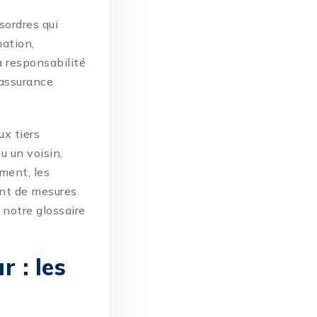
sordres qui
nation,
la responsabilité
’assurance
x tiers
u un voisin,
ment, les
ent de mesures
s notre
glossaire
 : les