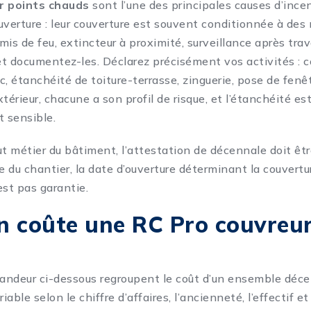
r points chauds
sont l’une des principales causes d’incen
uverture : leur couverture est souvent conditionnée à des
is de feu, extincteur à proximité, surveillance après trav
t documentez-les. Déclarez précisément vos activités : c
nc, étanchéité de toiture-terrasse, zinguerie, pose de fenêt
extérieur, chacune a son profil de risque, et l’étanchéité es
t sensible.
 métier du bâtiment, l’attestation de décennale doit êtr
e du chantier, la date d’ouverture déterminant la couvertu
est pas garantie.
 coûte une RC Pro couvreur
randeur ci-dessous regroupent le coût d’un ensemble déc
iable selon le chiffre d’affaires, l’ancienneté, l’effectif e