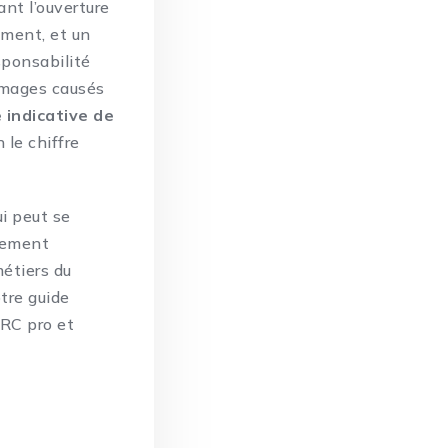
ant l’ouverture
iment, et un
sponsabilité
ommages causés
 indicative de
 le chiffre
i peut se
rement
métiers du
otre
guide
 RC pro et
n