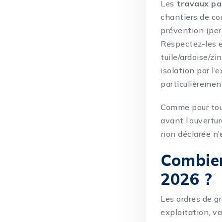
Les
travaux pa
chantiers de co
prévention (perm
Respectez-les e
tuile/ardoise/zi
isolation par l’
particulièremen
Comme pour tout
avant l’ouvertur
non déclarée n’
Combien
2026 ?
Les ordres de g
exploitation, var