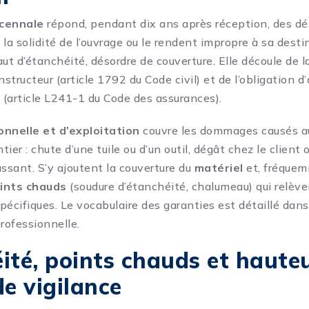
écennale
répond, pendant dix ans après réception, des dé
a solidité de l’ouvrage ou le rendent impropre à sa desti
faut d’étanchéité, désordre de couverture. Elle découle de 
tructeur (article 1792 du Code civil) et de l’obligation d
(article L241-1 du Code des assurances).
onnelle et d’exploitation
couvre les dommages causés au
ier : chute d’une tuile ou d’un outil, dégât chez le client o
assant. S’y ajoutent la couverture du
matériel
et, fréquem
ints chauds
(soudure d’étanchéité, chalumeau) qui relèv
pécifiques. Le vocabulaire des garanties est détaillé dan
professionnelle
.
ité, points chauds et hauteur
de vigilance