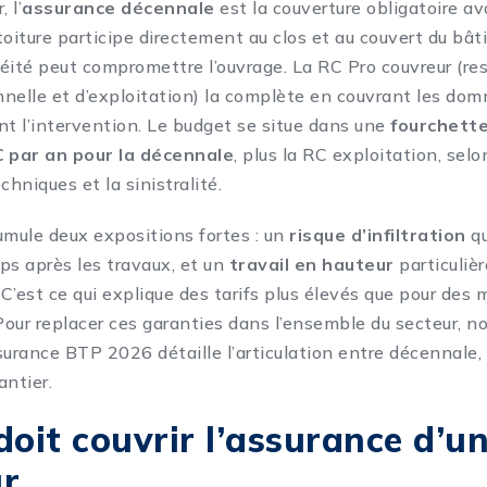
 l’
assurance décennale
est la couverture obligatoire av
 toiture participe directement au clos et au couvert du bât
éité peut compromettre l’ouvrage. La RC Pro couvreur (re
onnelle et d’exploitation) la complète en couvrant les d
nt l’intervention. Le budget se situe dans une
fourchette
€ par an pour la décennale
, plus la RC exploitation, selon
echniques et la sinistralité.
umule deux expositions fortes : un
risque d’infiltration
qu
ps après les travaux, et un
travail en hauteur
particuliè
C’est ce qui explique des tarifs plus élevés que pour des 
our replacer ces garanties dans l’ensemble du secteur, n
ssurance BTP 2026
détaille l’articulation entre décennale,
antier.
doit couvrir l’assurance d’u
ur