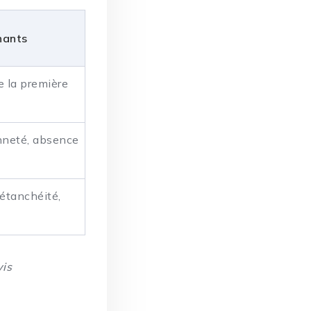
nants
e la première
nneté, absence
’étanchéité,
vis