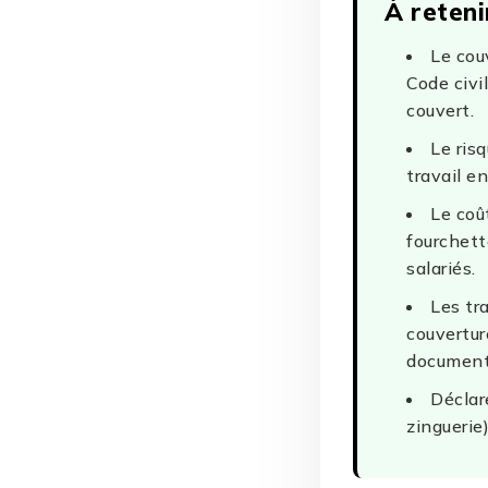
À reteni
Le cou
Code civi
couvert.
Le ris
travail e
Le coû
fourchett
salariés.
Les tr
couvertur
document
Déclar
zinguerie