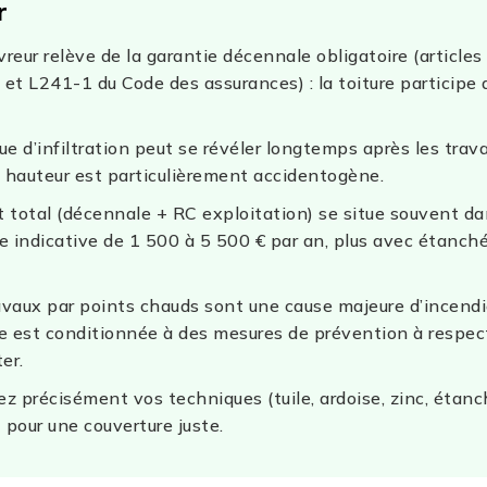
r
vreur relève de la garantie décennale obligatoire (article
l et L241-1 du Code des assurances) : la toiture participe 
que d’infiltration peut se révéler longtemps après les trava
n hauteur est particulièrement accidentogène.
t total (décennale + RC exploitation) se situe souvent d
e indicative de 1 500 à 5 500 € par an, plus avec étanché
avaux par points chauds sont une cause majeure d’incendie
e est conditionnée à des mesures de prévention à respec
er.
ez précisément vos techniques (tuile, ardoise, zinc, étanc
) pour une couverture juste.