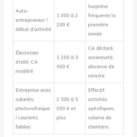
Surprime
Auto-
1 000 à 2
fréquente la
entrepreneur /
200 €
première
début d’activité
année
CA déclaré,
Électricien
1 200 à 3
ancienneté,
établi, CA
500 €
absence de
modéré
sinistre
Entreprise avec
Effectif,
salariés,
2 500 à 5
activités
photovoltaïque
000 € et
spécifiques,
/ courants
plus
volume de
faibles
chantiers