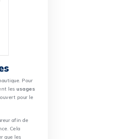
es
nautique. Pour
ent les
usages
ouvert pour le
reur afin de
nce. Cela
r que les