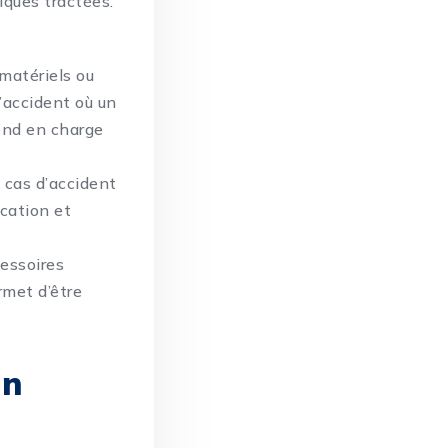
iques tractées.
matériels ou
d’accident où un
rend en charge
 cas d’accident
ucation et
cessoires
rmet d’être
un