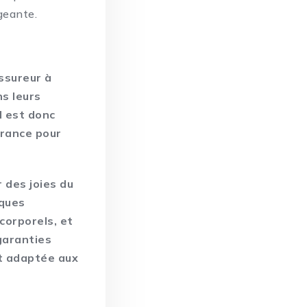
geante.
assureur à
ns leurs
l est donc
urance pour
 des joies du
sques
corporels, et
garanties
et adaptée aux