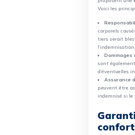
proposent une
Voici les princi
Responsabili
corporels causé
tiers serait bl
l’indemnisation
Dommages co
sont également c
d’éventuelles in
Assurance d
peuvent être as
indemnisé si le
Garant
confort