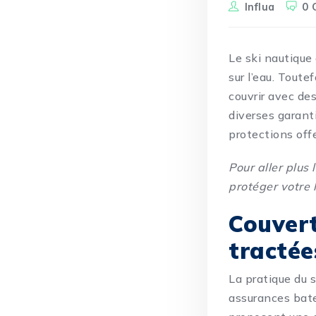
Influa
0 
Le ski nautique
sur l’eau. Toute
couvrir avec de
diverses garant
protections offe
Pour aller plus l
protéger votre 
Couvert
tractée
La pratique du 
assurances bate