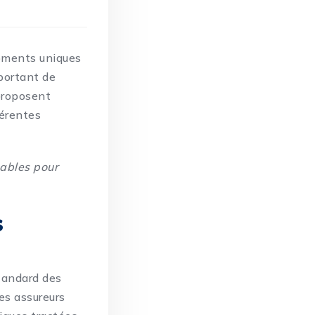
moments uniques
mportant de
 proposent
férentes
sables pour
s
standard des
es assureurs