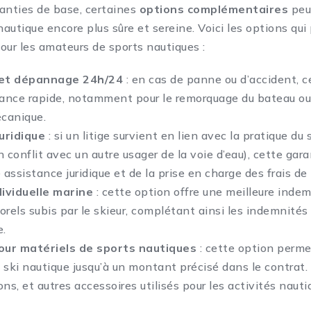
anties de base, certaines
options complémentaires
peu
nautique encore plus sûre et sereine. Voici les options qu
our les amateurs de sports nautiques :
 et dépannage 24h/24
: en cas de panne ou d’accident, c
tance rapide, notamment pour le remorquage du bateau ou 
canique.
uridique
: si un litige survient en lien avec la pratique du
 conflit avec un autre usager de la voie d’eau), cette gar
 assistance juridique et de la prise en charge des frais de
ividuelle marine
: cette option offre une meilleure inde
els subis par le skieur, complétant ainsi les indemnités
e.
our matériels de sports nautiques
: cette option perme
 ski nautique jusqu’à un montant précisé dans le contrat. 
ns, et autres accessoires utilisés pour les activités nauti