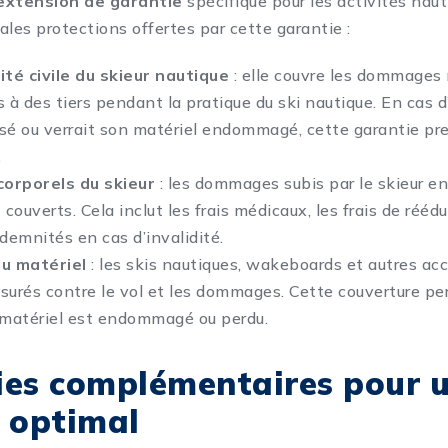
extension de garantie
spécifique pour les activités naut
pales protections offertes par cette garantie :
té civile du skieur nautique
: elle couvre les dommages 
s à des tiers pendant la pratique du ski nautique. En cas 
essé ou verrait son matériel endommagé, cette garantie p
.
rporels du skieur
: les dommages subis par le skieur en
ouverts. Cela inclut les frais médicaux, les frais de rééd
demnités en cas d’invalidité.
u matériel
: les skis nautiques, wakeboards et autres ac
surés contre le vol et les dommages. Cette couverture pe
 matériel est endommagé ou perdu.
ies complémentaires pour 
 optimal