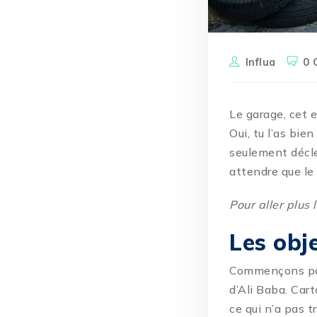
Influa
0 
Le garage, cet 
Oui, tu l’as bie
seulement décl
attendre que le 
Pour aller plus l
Les obj
Commençons par
d’Ali Baba. Car
ce qui n’a pas t