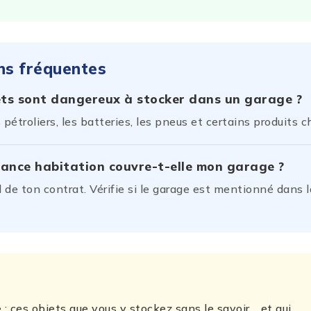
ns fréquentes
ets sont dangereux à stocker dans un garage ?
 pétroliers, les batteries, les pneus et certains produits 
ance habitation couvre-t-elle mon garage ?
de ton contrat. Vérifie si le garage est mentionné dans l
.
 : ces objets que vous y stockez sans le savoir… et qui …