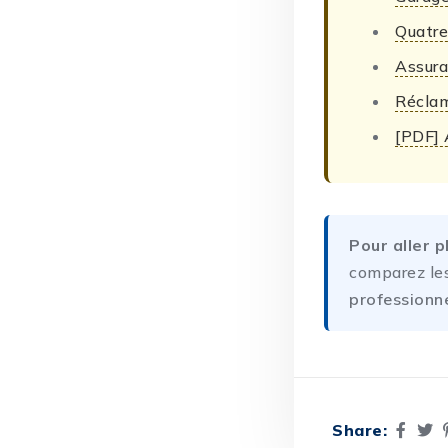
Quatre
Assura
Réclam
[PDF] 
Pour aller p
comparez le
professionne
Share: