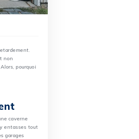
retardement.
t
non
 Alors, pourquoi
ent
une caverne
 y entasses tout
Les garages