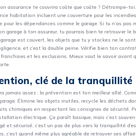
on assurance te couvrira coûte que coûte ? Détrompe-toi
ance habitation incluent une couverture pour les incendies
e pour les dépendances comme le garage. Si tu n’as pas
on garage à ton assureur, tu pourrais bien te retrouver le b
garage est couvert, les objets que tu y stockes ne le sont
gligence, et c’est la double peine. Vérifie bien ton contr
s franchises et les exclusions. Mieux vaut le savoir avant
orte.
ntion, clé de la tranquillité
ra jamais assez : la prévention est ton meilleur allié. Co
garage. Élimine les objets inutiles, recycle les déchets da
uits chimiques en respectant les consignes de sécurité. P
stallation électrique. Ça paraît basique, mais c’est souven
é et sécurisé, c’est un pas de plus vers la tranquillité d’esp
, c’est quand même plus agréable de retrouver ses affair