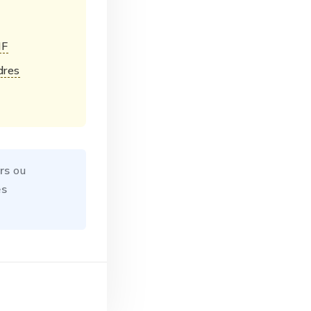
IF
dres
rs
ou
es