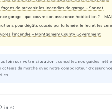
 façons de prévenir les incendies de garage – Sonnet
nce garage : que couvre son assurance habitation ? – MA
ations pour dégâts causés par la fumée, le feu et les cen
Après l’incendie – Montgomery County Government
lus loin sur votre situation :
consultez
nos guides métie
s acteurs du marché avec notre
comparateur d’assuranc
lles
.