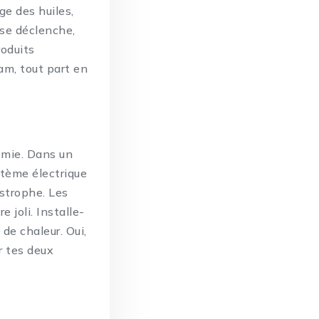
ge des huiles,
 se déclenche,
roduits
m, tout part en
nemie. Dans un
stème électrique
astrophe. Les
e joli. Installe-
de chaleur. Oui,
r tes deux