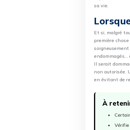
sa vie.
Lorsque
Et si, malgré t
première chose 
soigneusement t
endommagés… cha
Il serait domm
non autorisée. U
en évitant de 
À reteni
Certai
Vérifi