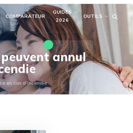
GUIDES
COMPARATEUR
OUTILS
2026
z peuvent annul
cendie
ce en cas d’incendie