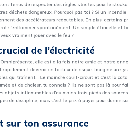
sont tenus de respecter des règles strictes pour le stocka
utres déchets dangereux. Pourquoi pas toi ? Si un incendie
ennent des accélérateurs redoutables. En plus, certains p
ent s’enflammer spontanément. Un simple étincelle et ba
 veux vraiment jouer avec le feu ?
crucial de l’électricité
é. Omniprésente, elle est à la fois notre amie et notre en
ut rapidement devenir un facteur de risque. Imagine un sy
les qui traînent… Le moindre court-circuit et c’est la cat
mée et de chaleur, tu connais ? Ils ne sont pas là pour fair
les objets inflammables d’au moins trois pieds des sources 
u de discipline, mais c’est le prix à payer pour dormir su
t sur ton assurance