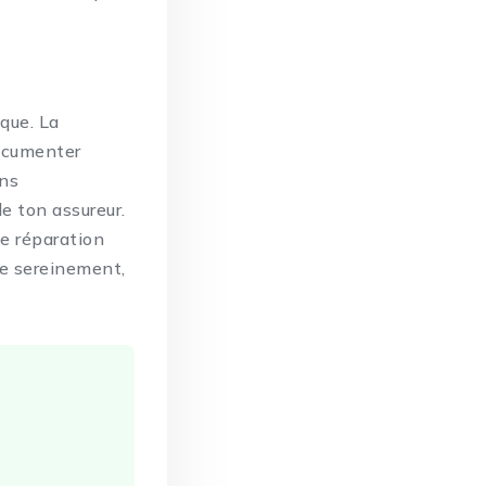
ique. La
documenter
ens
e ton assureur.
e réparation
ire sereinement,