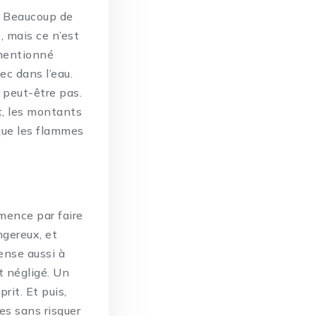
. Beaucoup de
, mais ce n’est
 mentionné
ec dans l’eau.
 peut-être pas.
at, les montants
 que les flammes
mmence par faire
ngereux, et
ense aussi à
t négligé. Un
rit. Et puis,
es sans risquer