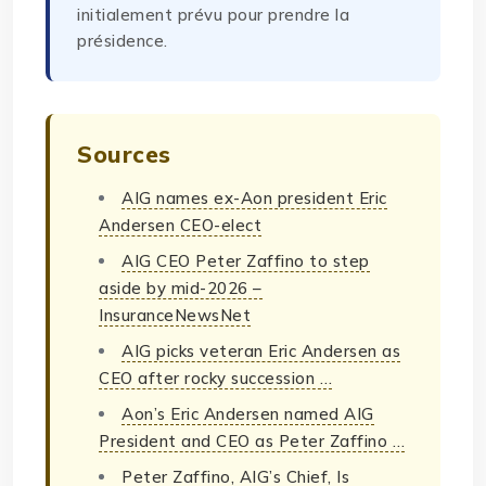
initialement prévu pour prendre la
présidence.
Sources
AIG names ex-Aon president Eric
Andersen CEO-elect
AIG CEO Peter Zaffino to step
aside by mid-2026 –
InsuranceNewsNet
AIG picks veteran Eric Andersen as
CEO after rocky succession …
Aon’s Eric Andersen named AIG
President and CEO as Peter Zaffino …
Peter Zaffino, AIG’s Chief, Is