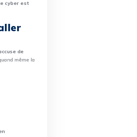
e cyber est
aller
accuse de
e quand même la
 en