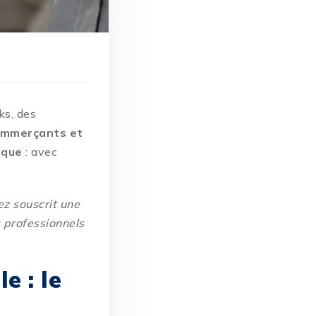
ks, des
ommerçants et
ique
: avec
ez souscrit une
 professionnels
e : le