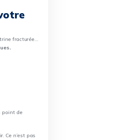
votre
trine fracturée…
ques.
 point de
r. Ce n’est pas