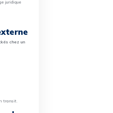
e juridique
externe
ckés chez un
 transit.