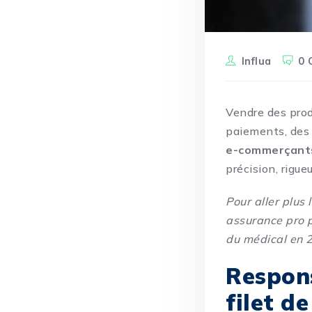
Influa
0 
Vendre des produ
paiements, des 
e-commerçants
précision, rigue
Pour aller plus l
assurance pro 
du médical en 2
Respons
filet d