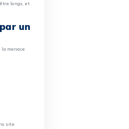
être longs, et
 par un
, la menace
ns site