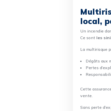
Multiri
local, 
Un incendie dans
Ce sont
les si
La multirisque p
Dégâts aux mu
Pertes d’exp
Responsabilit
Cette assurance
vente.
Sans perte d’exp