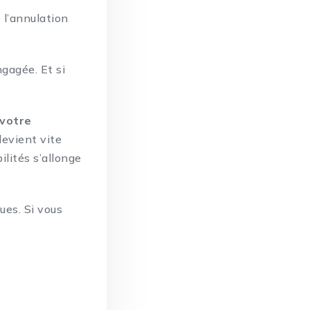
 l’annulation
ngagée
. Et si
 votre
devient vite
lités s’allonge
ues. Si vous