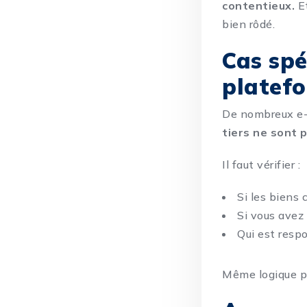
contentieux.
Et
bien rôdé.
Cas spé
platefo
De nombreux e-
tiers ne sont 
Il faut vérifier :
Si les biens
Si vous avez
Qui est resp
Même logique po