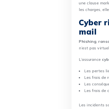
une clause marke
les charges, ell
Cyber r
mail
Phishing
,
rans
n’est pas virtuel
L’assurance
cyb
Les pertes l
Les frais de
Les conséque
Les frais de
Les incidents s