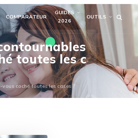
GUIDES
COMPARATEUR
OUTILS
2026
ncontournables
é toutes les c
-vous coché toutes les cases ?