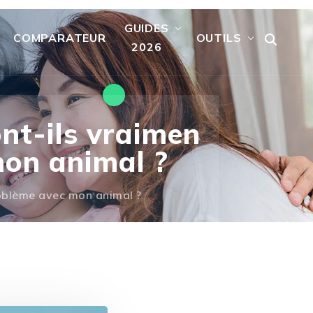
GUIDES
COMPARATEUR
OUTILS
2026
ont-ils vraimen
mon animal ?
problème avec mon animal ?