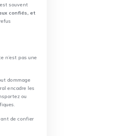
’est souvent
ux confiés, et
refus
e n’est pas une
 tout dommage
ural encadre les
ansportez ou
fiques.
vant de confier