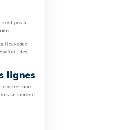
 n’est pas le
rien.
 les Nouveaux
ésultat :
des
es lignes
, d’autres non.
tres se limitent