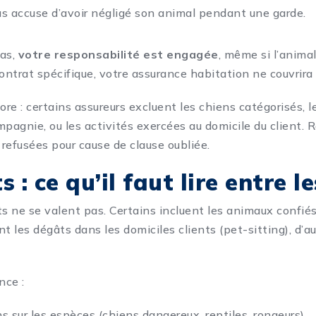
us accuse d’avoir négligé son animal pendant une garde.
cas,
votre responsabilité est engagée
, même si l’animal
ontrat spécifique, votre assurance habitation ne couvrira 
core : certains assureurs excluent les chiens catégorisés,
agnie, ou les activités exercées au domicile du client. R
 refusées
pour cause de clause oubliée.
 : ce qu’il faut lire entre l
ts ne se valent pas. Certains incluent les animaux confiés
t les dégâts dans les domiciles clients (pet-sitting), d’au
nce :
s sur les espèces (chiens dangereux, reptiles, rongeurs),