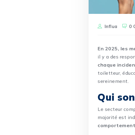
Influa
0 
En 2025, les m
il y a des resp
chaque inciden
toiletteur, éduc
sereinement.
Qui son
Le secteur com
majorité est in
comportemental