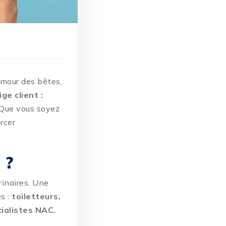
’amour des bêtes,
ge client :
. Que vous soyez
ercer
 ?
rinaires. Une
és :
toiletteurs,
ialistes NAC.