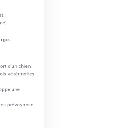
s),
ge).
arge.
ort d’un chien
ais vétérinaires
loppe une
ans prévoyance,