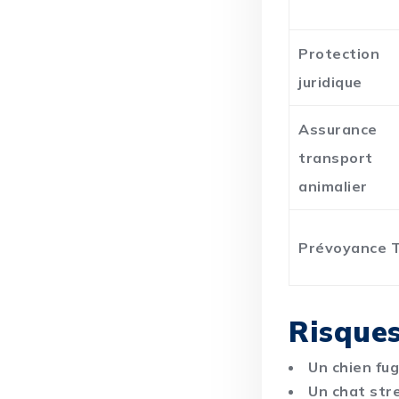
Protection
juridique
Assurance
transport
animalier
Prévoyance 
Risques
Un chien fu
Un chat str