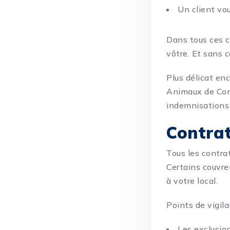
Un client vo
Dans tous ces 
vôtre. Et sans c
Plus délicat en
Animaux de Comp
indemnisations
Contrats
Tous les contra
Certains couvren
à votre local.
Points de vigila
Les exclusion