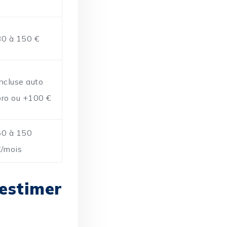
80 à 150 €
Incluse auto
pro ou +100 €
50 à 150
€/mois
-estimer