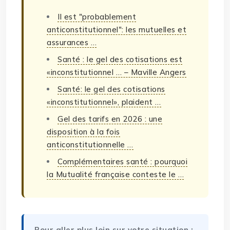
Il est "probablement
anticonstitutionnel": les mutuelles et
assurances …
Santé : le gel des cotisations est
«inconstitutionnel … – Maville Angers
Santé: le gel des cotisations
«inconstitutionnel», plaident …
Gel des tarifs en 2026 : une
disposition à la fois
anticonstitutionnelle …
Complémentaires santé : pourquoi
la Mutualité française conteste le …
Pour aller plus loin sur votre situation :