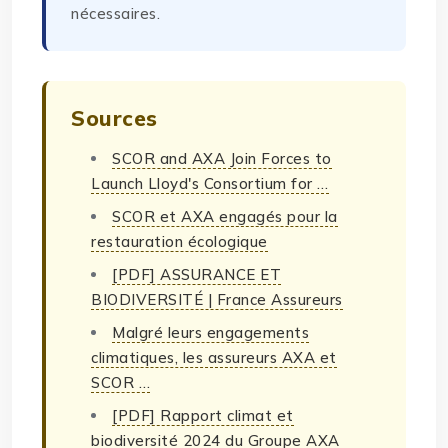
nécessaires.
Sources
SCOR and AXA Join Forces to
Launch Lloyd's Consortium for …
SCOR et AXA engagés pour la
restauration écologique
[PDF] ASSURANCE ET
BIODIVERSITÉ | France Assureurs
Malgré leurs engagements
climatiques, les assureurs AXA et
SCOR …
[PDF] Rapport climat et
biodiversité 2024 du Groupe AXA