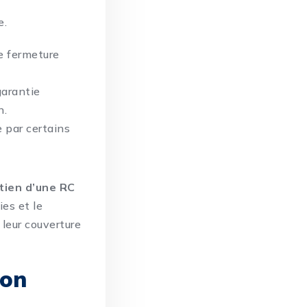
e.
e fermeture
garantie
n.
e par certains
tien d’une RC
es et le
 leur couverture
ion