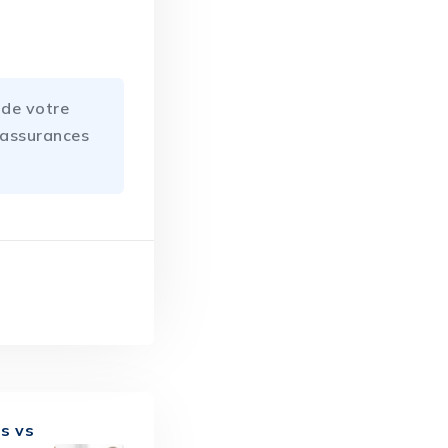
 de votre
’assurances
s vs