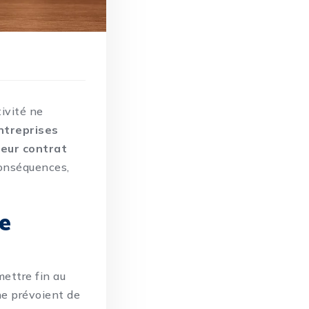
ivité ne
ntreprises
leur contrat
conséquences,
ne
mettre fin au
ne prévoient de