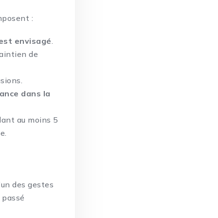
mposent :
 est envisagé
.
aintien de
usions.
rance dans la
ant au moins 5
e.
’un des gestes
 passé