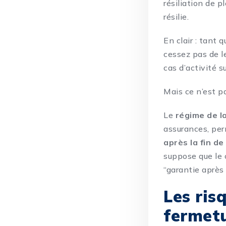
résiliation de pl
résilie.
En clair :
tant q
cessez pas de l
cas d’activité s
Mais ce n’est pa
Le
régime de l
assurances, per
après la fin de 
suppose que le 
“garantie après
Les ris
fermet