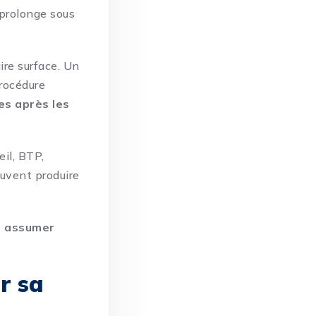
s prolonge sous
ire surface.
Un
procédure
es après les
eil, BTP,
euvent produire
ir assumer
r sa