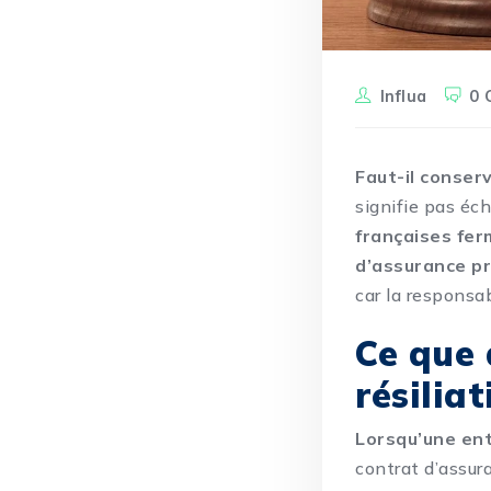
Influa
0 
Faut-il conser
signifie pas éc
françaises fer
d’assurance pr
car la responsabi
Ce que 
résilia
Lorsqu’une ent
contrat d’assur