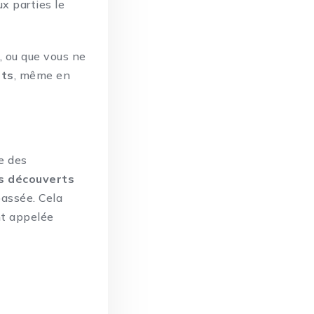
x parties le
, ou que vous ne
ets
, même en
de des
s découverts
passée. Cela
nt appelée