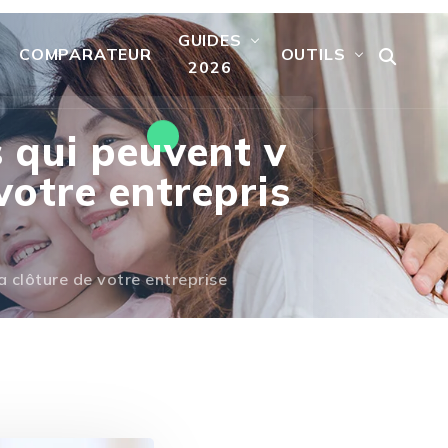
GUIDES
COMPARATEUR
OUTILS
2026
s qui peuvent v
votre entrepris
a clôture de votre entreprise