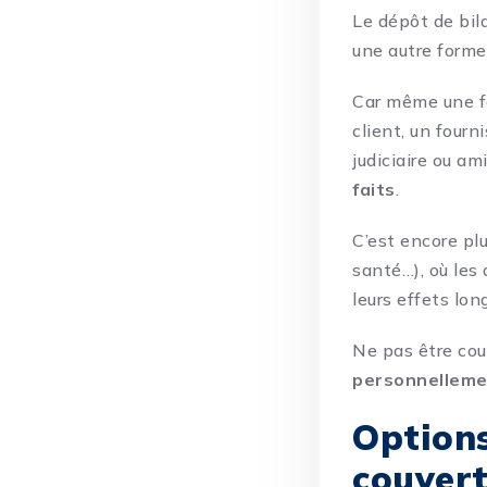
Le dépôt de bila
une autre forme 
Car même une fo
client, un four
judiciaire ou am
faits
.
C’est encore pl
santé…), où les 
leurs effets lon
Ne pas être cou
personnelleme
Options
couver