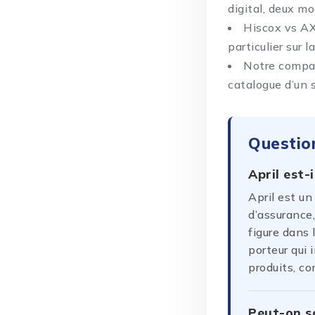
digital, deux mo
Hiscox vs A
particulier sur 
Notre
compar
catalogue d’un s
Questio
April est-
April est un
d’assurance
figure dans 
porteur qui 
produits, c
Peut-on so