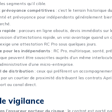
les segments qu’il cible.
t prévoyance compétitives
: c’est le terrain historique 
anté et prévoyance pour indépendants généralement bie
arché.
n rapide
: parcours en ligne aboutis, devis immédiats sur l
ission d’attestations rapide, un vrai avantage quand un c
 exige une attestation RC Pro sous quelques jours.
 pour les indépendants
: RC Pro, multirisque, santé, p
dique peuvent être souscrites auprès d’un même interlocute
 administrative d’une micro-entreprise.
 de distribution
: ceux qui préfèrent un accompagneme
par un courtier de proximité distribuant les contrats Apri
ort au canal direct.
de vigilance
pas l’assureur porteur du risque
: le contrat est porté p