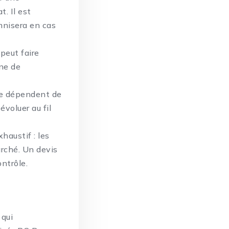
. Il est
emnisera en cas
 peut faire
îne de
ste dépendent de
évoluer au fil
haustif : les
arché. Un devis
ntrôle.
qui