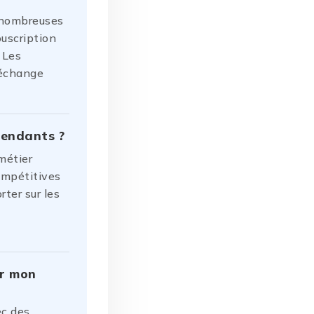
, nombreuses
ouscription
 Les
 échange
pendants ?
métier
ompétitives
ter sur les
ur mon
ec des