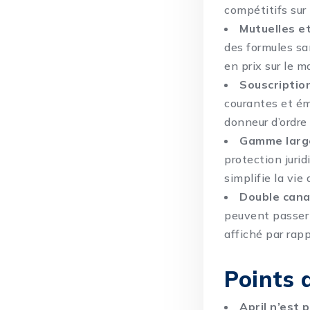
compétitifs sur 
Mutuelles e
des formules s
en prix sur le m
Souscriptio
courantes et ém
donneur d’ordre
Gamme large
protection juri
simplifie la vie
Double canal
peuvent passer 
affiché par rapp
Points 
April n’est 