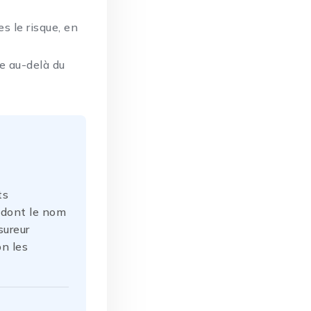
s le risque, en
e au-delà du
ts
 dont le nom
sureur
on les