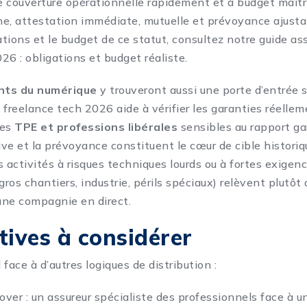
 couverture opérationnelle rapidement et à budget maîtri
gne, attestation immédiate, mutuelle et prévoyance ajusta
ations et le budget de ce statut, consultez notre guide
as
26 : obligations et budget réaliste
.
nts du numérique
y trouveront aussi une porte d’entrée 
e freelance tech 2026
aide à vérifier les garanties réellem
les
TPE et professions libérales
sensibles au rapport gar
ive et la prévoyance constituent le cœur de cible historiq
s activités à risques techniques lourds ou à fortes exigen
gros chantiers, industrie, périls spéciaux) relèvent plutôt 
’une compagnie en direct.
tives à considérer
l face à d’autres logiques de distribution :
over
: un assureur spécialiste des professionnels face à un