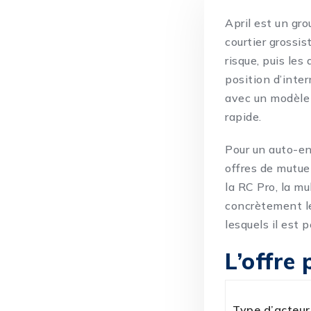
April est un gr
courtier grossis
risque, puis les
position d’inte
avec un modèle 
rapide.
Pour un auto-en
offres de mutue
la RC Pro, la mu
concrètement le 
lesquels il est 
L’offre 
Type d’acteur