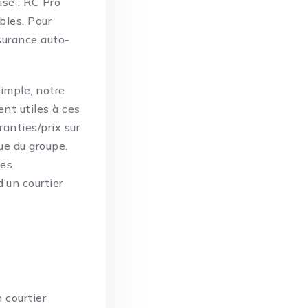
sé : RC Pro
bles. Pour
surance auto-
simple, notre
ent utiles à ces
anties/prix sur
ue du groupe.
ces
d’un courtier
 courtier