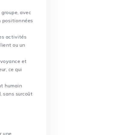
du groupe, avec
n positionnées
es activités
lient ou un
révoyance et
ur, ce qui
nt humain
l, sans surcoût
ar une