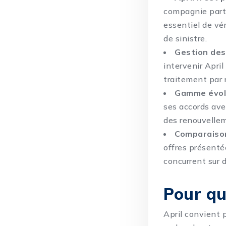
compagnie parten
essentiel de vér
de sinistre.
Gestion des 
intervenir April
traitement par r
Gamme évolu
ses accords avec
des renouvellem
Comparaison
offres présenté
concurrent sur 
Pour que
April convient 