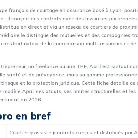
oupe français de courtage en assurance basé à Lyon, pos
te : il conçoit des contrats avec des assureurs partenaires
 distribue en direct et via un réseau de courtiers de proxim
rmédiaire le distingue des mutuelles et des compagnies tra
construit autour de la comparaison multi-assureurs et de 
trepreneur, un freelance ou une TPE, April est surtout co
lle santé et de prévoyance, mais sa gamme professionnel
ltirisque et la protection juridique. Cette fiche détaille ce
modèle April, ses atouts, ses limites structurelles et les 
pertinent en 2026.
pro en bref
Courtier grossiste (contrats conçus et distribués par Ap