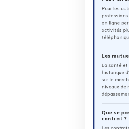
Pour les act
professions 
en ligne pe
activités p
téléphonique
Les mutuel
La santé et
historique 
sur le march
niveaux de 
dépassement
Que se pas
contrat ?
Les contrats