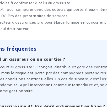
dèles à confronter à celui du grossiste.
XA
: pour comparer avec des acteurs qui portent eux-même
la RC Pro des prestataires de services.
ateur d’assurances pro
pour élargir la mise en concurrenc
eul distributeur.
ns fréquentes
il un assureur ou un courtier ?
 courtier grossiste : il conçoit, distribue et gère des contra
, mais le risque est porté par des compagnies partenaires
les conditions contractuelles. En cas de sinistre, c’est l’as
indemnise, April intervenant comme intermédiaire et, sel
omme gestionnaire.
uscrire une RC Pro April entièrement en ligne ?