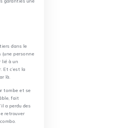
es
garanties
une
iers dans le
s (une personne
 lié à un
 Et c’est la
r là.
ur tombe et se
ble, fait
’il a perdu des
te retrouver
e combo.