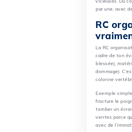
vicieuses. Du co
par une, avec d
RC orga
vraime
La RC organisat
cadre de ton é
blessée), matéri
dommage). C’est 
colonne vertébra
Exemple simple:
fracture le poig
tomber un écran 
ventes parce qu
avec de l’immat