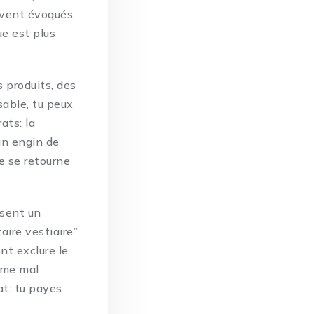
uvent évoqués
ue est plus
s produits, des
sable, tu peux
ats: la
 un engin de
e se retourne
osent un
aire vestiaire”
nt exclure le
omme mal
at: tu payes