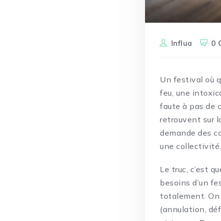
Influa
0 
Un festival où 
feu, une intoxi
faute à pas de c
retrouvent sur l
demande des com
une collectivité
Le truc, c’est 
besoins d’un fe
totalement. On 
(annulation, déf