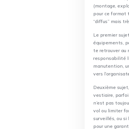
(montage, expl
pour ce format t
“diffus” mais tr
Le premier sujet
équipements, pa
te retrouver au 
responsabilité l
manutention, un
vers l’organisat
Deuxième sujet,
vestiaire, parfo
n’est pas toujo
vol ou limiter 
surveillés, ou s
pour une garanti