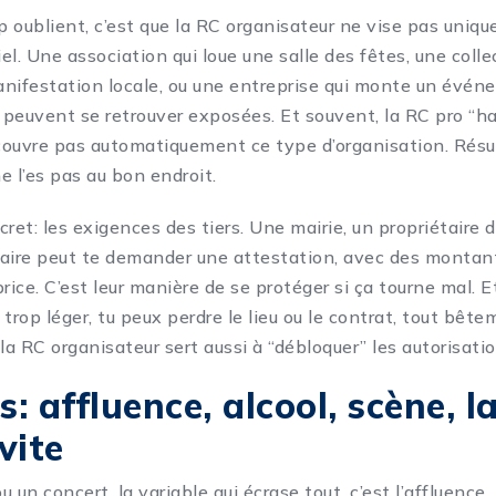
 oublient, c’est que la RC organisateur ne vise pas uniq
l. Une association qui loue une salle des fêtes, une collec
nifestation locale, ou une entreprise qui monte un évén
peuvent se retrouver exposées. Et souvent, la RC pro “ha
 couvre pas automatiquement ce type d’organisation. Résult
ne l’es pas au bon endroit.
ret: les exigences des tiers. Une mairie, un propriétaire d
naire peut te demander une attestation, avec des montan
rice. C’est leur manière de se protéger si ça tourne mal. Et
trop léger, tu peux perdre le lieu ou le contrat, tout bêt
la RC organisateur sert aussi à “débloquer” les autorisatio
s: affluence, alcool, scène, l
vite
u un concert, la variable qui écrase tout, c’est l’affluence. 