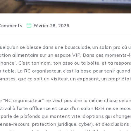
Comments
Février 28, 2026
quelqu’un se blesse dans une bousculade, un salon pro où 
cation alimentaire sur un espace VIP. Dans ces moments-là
hance”. C’est ton nom, ton asso ou ta boîte, et ta respons
a table. La RC organisateur, c’est la base pour tenir quand
ptes, que ce soit un visiteur, un exposant, un propriétair
.
que “RC organisateur” ne veut pas dire la même chose selon
stival à forte affluence et ceux d’un salon B2B ne se reco
parle de plafonds qui montent vite, d’options qui change
ense-recours, protection juridique, cyber), et d’exclusions