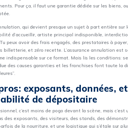
nts. Pour ça, il faut une garantie dédiée sur les biens, o
ptée.
’annulation, qui devient presque un sujet à part entière sur l
lité d’accueillir, artiste principal indisponible, interdicti
 Tu peux avoir des frais engagés, des prestataires à payer
billetterie, et zéro recette. L’assurance annulation est 
 indispensable sur ce format. Mais lis les conditions: se
due des causes garanties et les franchises font toute la d
leures”.
pros: exposants, données, et
abilité de dépositaire
sionnel, c’est moins de pogo devant la scène, mais c’est 
as des exposants, des visiteurs, des stands, des démonstr
rfois de la nourriture, et une logistique qui s’étale sur plu