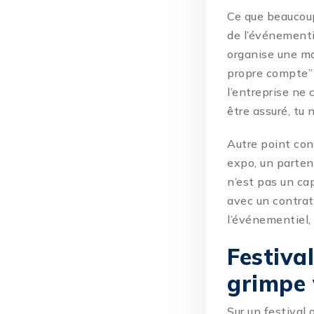
Ce que beaucoup
de l’événementie
organise une ma
propre compte” 
l’entreprise ne
être assuré, tu 
Autre point conc
expo, un parte
n’est pas un cap
avec un contrat 
l’événementiel, 
Festival
grimpe 
Sur un festival o