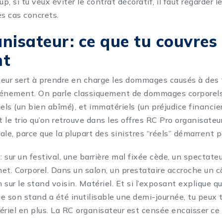
up, si tu veux éviter le contrat décoratif, il faut regarder l
es cas concrets.
nisateur: ce que tu couvres
nt
eur sert à prendre en charge les dommages causés à des t
vénement. On parle classiquement de dommages corporel
els (un bien abîmé), et immatériels (un préjudice financier
le trio qu’on retrouve dans les offres RC Pro organisateur.
le, parce que la plupart des sinistres “réels” démarrent pa
 sur un festival, une barrière mal fixée cède, un spectate
net. Corporel. Dans un salon, un prestataire accroche un câ
sur le stand voisin. Matériel. Et si l’exposant explique qu
e son stand a été inutilisable une demi-journée, tu peux 
ériel en plus. La RC organisateur est censée encaisser c