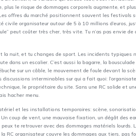
, plus le risque de dommages corporels augmente, et plus
 Les offres du marché positionnent souvent les festivals 
é civile organisateur autour de 5 à 10 millions d’euros, j
oule” peut coûter très cher, très vite. Tu n’as pas envie de 
et la nuit, et tu changes de sport. Les incidents typiques
te dans un escalier. C’est aussi la bagarre, la bousculade à
ébuche sur un câble, le mouvement de foule devant la scèn
s discussions interminables sur qui a fait quoi: l’organisateu
echnique, le propriétaire du site. Sans une RC solide et u
fais hacher menu.
matériel et les installations temporaires: scène, sonorisatio
. Un coup de vent, une mauvaise fixation, un dégât des eau
u peux te retrouver avec des dommages matériels lourds. L
: la RC organisateur couvre les dommages aux tiers, pas 