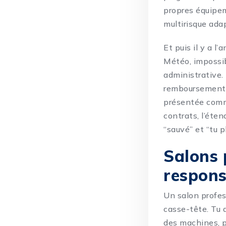
propres équipeme
multirisque ada
Et puis il y a l
Météo, impossibi
administrative.
remboursements 
présentée comme
contrats, l’éten
“sauvé” et “tu p
Salons 
respons
Un salon profes
casse-tête. Tu 
des machines, pa