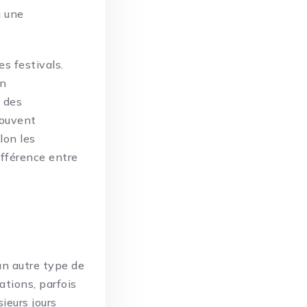
u une
es festivals.
on
, des
souvent
lon les
ifférence entre
un autre type de
ations, parfois
sieurs jours