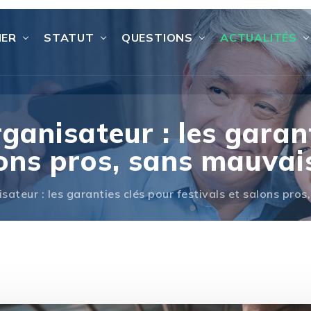
IER
STATUT
QUESTIONS
ACTUALITÉS
anisateur : les garant
lons pros, sans mauvai
ateur : les garanties clés pour festivals et salons pros