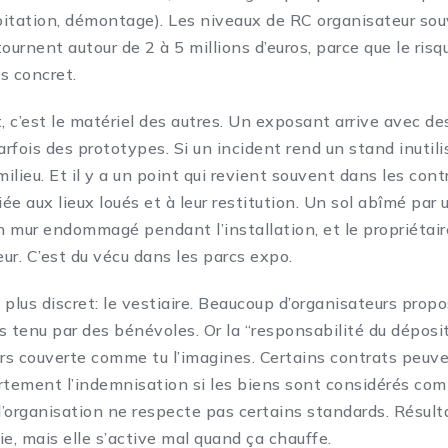
oitation, démontage). Les niveaux de RC organisateur so
ournent autour de 2 à 5 millions d’euros, parce que le risq
ès concret.
, c’est le matériel des autres. Un exposant arrive avec de
rfois des prototypes. Si un incident rend un stand inutili
milieu. Et il y a un point qui revient souvent dans les contr
iée aux lieux loués et à leur restitution. Un sol abîmé par
 mur endommagé pendant l’installation, et le propriétair
eur. C’est du vécu dans les parcs expo.
 plus discret: le vestiaire. Beaucoup d’organisateurs prop
is tenu par des bénévoles. Or la “responsabilité du déposit
urs couverte comme tu l’imagines. Certains contrats peuve
fortement l’indemnisation si les biens sont considérés c
i l’organisation ne respecte pas certains standards. Résult
e, mais elle s’active mal quand ça chauffe.