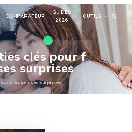
GUIDES
COMPARATEUR
OUTILS
2026
ies clés pour f
ses surprises
, sans mauvaises surprises