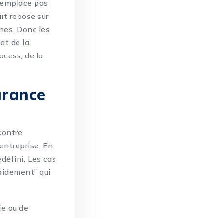
remplace pas
it repose sur
ines. Donc les
et de la
ocess, de la
surance
contre
’entreprise. En
défini. Les cas
apidement” qui
ie ou de