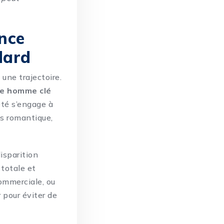
ance
dard
 une trajectoire.
e homme clé
iété s’engage à
as romantique,
isparition
 totale et
commerciale, ou
r pour éviter de