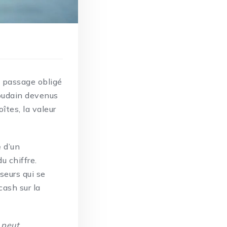
le passage obligé
soudain devenus
îtes, la valeur
e
d’un
u chiffre.
sseurs qui se
cash sur la
 peut