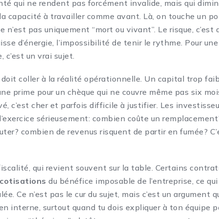
té qui ne rendent pas forcément invalide, mais qui dimin
 la capacité à travailler comme avant. Là, on touche un p
ue n’est pas uniquement “mort ou vivant”. Le risque, c’est 
isse d’énergie, l’impossibilité de tenir le rythme. Pour un
 c’est un vrai sujet.
doit coller à la réalité opérationnelle. Un capital trop faib
une prime pour un chèque qui ne couvre même pas six moi
vé, c’est cher et parfois difficile à justifier. Les investiss
 l’exercice sérieusement: combien coûte un remplacemen
uter? combien de revenus risquent de partir en fumée? C’e
a fiscalité, qui revient souvent sur la table. Certains contr
cotisations
du bénéfice imposable de l’entreprise, ce qui 
ée. Ce n’est pas le cur du sujet, mais c’est un argument qu
 en interne, surtout quand tu dois expliquer à ton équipe p