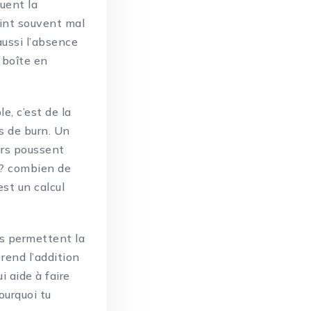
uent la
oint souvent mal
aussi l’absence
e boîte en
le, c’est de la
s de burn. Un
eurs poussent
t? combien de
st un calcul
ats permettent la
rend l’addition
i aide à faire
ourquoi tu