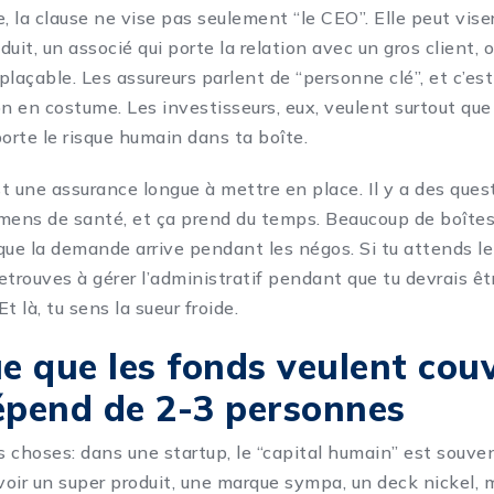
, la clause ne vise pas seulement “le CEO”. Elle peut vise
duit
, un associé qui porte la relation avec un gros client, 
laçable. Les assureurs parlent de “personne clé”, et c’est
n en costume. Les investisseurs, eux, veulent surtout que 
porte le risque humain dans ta boîte.
st une assurance longue à mettre en place. Il y a des ques
mens de santé, et ça prend du temps. Beaucoup de boîte
 que la demande arrive pendant les négos. Si tu attends le
etrouves à gérer l’administratif pendant que tu devrais êt
Et là, tu sens la sueur froide.
ue que les fonds veulent couv
épend de 2-3 personnes
s choses: dans une startup, le “capital humain” est souven
voir un super produit, une marque sympa, un deck nickel, m