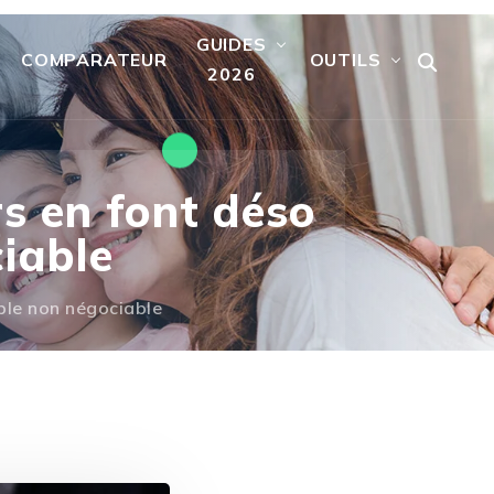
GUIDES
COMPARATEUR
OUTILS
2026
rs en font déso
iable
ble non négociable