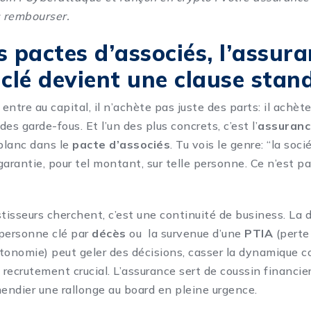
 rembourser
.
s pactes d’associés, l’assur
lé devient une clause stan
ntre au capital, il n’achète pas juste des parts: il achète
 des garde-fous. Et l’un des plus concrets, c’est l’
assuranc
 blanc dans le
pacte d’associés
. Tu vois le genre: “la soc
 garantie, pour tel montant, sur telle personne. Ce n’est p
.
tisseurs cherchent, c’est une continuité de business. La d
 personne clé par
décès
ou la survenue d’une
PTIA
(perte
autonomie) peut geler des décisions, casser la dynamique 
 recrutement crucial. L’assurance sert de coussin financie
mendier une rallonge au board en pleine urgence.