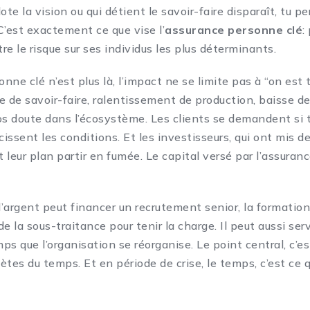
ote la vision ou qui détient le savoir-faire disparaît, tu 
C’est exactement ce que vise l’
assurance personne clé
:
tre le risque sur ses individus les plus déterminants.
ne clé n’est plus là, l’impact ne se limite pas à “on est t
te de savoir-faire, ralentissement de production, baisse de
ros doute dans l’écosystème. Les clients se demandent si tu
cissent les conditions. Et les investisseurs, qui ont mis d
t leur plan partir en fumée. Le capital versé par l’assuranc
’argent peut financer un recrutement senior, la formation
e la sous-traitance pour tenir la charge. Il peut aussi serv
mps que l’organisation se réorganise. Le point central, c’e
ètes du temps. Et en période de crise, le temps, c’est ce 