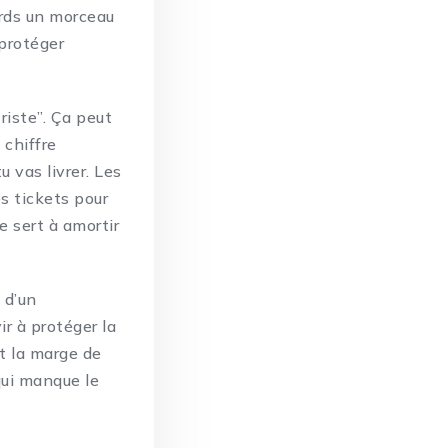
perds un morceau
 protéger
riste”. Ça peut
 chiffre
 vas livrer. Les
es tickets pour
e sert à amortir
 d’un
ir à protéger la
st la marge de
qui manque le