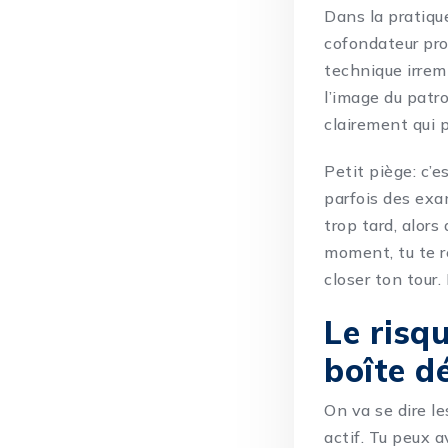
Dans la pratique
cofondateur
pro
technique irremp
l’image du patro
clairement qui 
Petit piège: c’e
parfois des exa
trop tard, alors
moment, tu te r
closer ton tour. 
Le risq
boîte d
On va se dire le
actif. Tu peux a