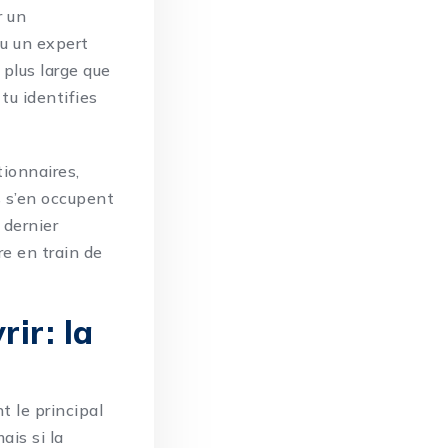
r un
ou un expert
 plus large que
tu identifies
tionnaires,
s s’en occupent
 dernier
re en train de
rir: la
t le principal
ais si la