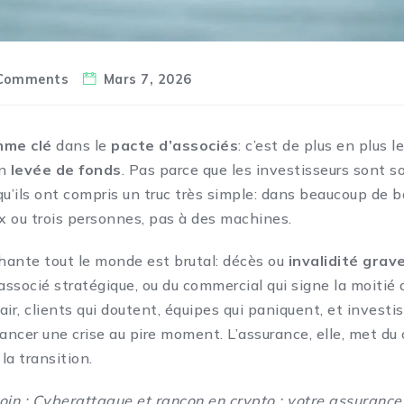
Comments
Mars 7, 2026
mme clé
dans le
pacte d’associés
: c’est de plus en plus 
en
levée de fonds
. Pas parce que les investisseurs sont 
u’ils ont compris un truc très simple: dans beaucoup de bo
ux ou trois personnes, pas à des machines.
 hante tout le monde est brutal: décès ou
invalidité grav
associé stratégique, ou du commercial qui signe la moitié d
’air, clients qui doutent, équipes qui paniquent, et investi
ancer une crise au pire moment. L’assurance, elle, met du 
 la transition.
oin :
Cyberattaque et rançon en crypto : votre assurance