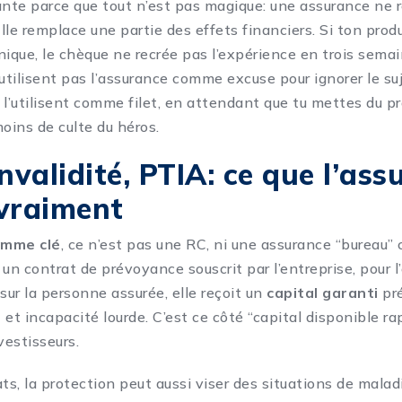
nte parce que tout n’est pas magique: une assurance ne 
le remplace une partie des effets financiers. Si ton produ
nique, le chèque ne recrée pas l’expérience en trois sema
utilisent pas l’assurance comme excuse pour ignorer le suj
 l’utilisent comme filet, en attendant que tu mettes du pr
moins de culte du héros.
invalidité, PTIA: ce que l’as
vraiment
omme clé
, ce n’est pas une RC, ni une assurance “bureau” 
t un contrat de prévoyance souscrit par l’entreprise, pour l
sur la personne assurée, elle reçoit un
capital garanti
pré
s
et incapacité lourde. C’est ce côté “capital disponible r
vestisseurs.
ts, la protection peut aussi viser des situations de malad