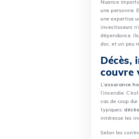
Nuance importa
une personne. El
une expertise u
investisseurs n’
dépendance. Ils
doc, et un peu 
Décès, 
couvre 
L’
assurance h
l’incendie. C’es
cas de coup dur 
typiques:
décè
intéresse les in
Selon les contra