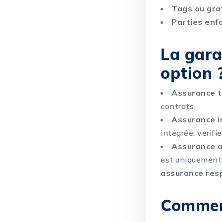
Tags ou graf
Parties enf
La gara
option 
Assurance t
contrats.
Assurance i
intégrée, vérifi
Assurance a
est uniquement 
assurance resp
Comment