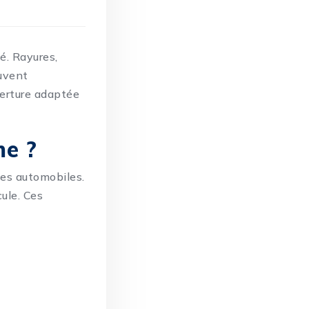
é. Rayures,
euvent
erture adaptée
me ?
ces automobiles.
ule. Ces