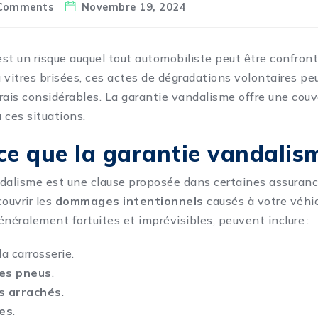
Comments
Novembre 19, 2024
st un risque auquel tout automobiliste peut être confront
 vitres brisées, ces actes de dégradations volontaires p
rais considérables. La
garantie
vandalisme offre une couv
à ces situations.
ce que la garantie vandalis
dalisme est une clause proposée dans certaines assuran
couvrir les
dommages intentionnels
causés à votre véhic
énéralement fortuites et imprévisibles, peuvent inclure :
la carrosserie.
es pneus
.
s arrachés
.
ées
.