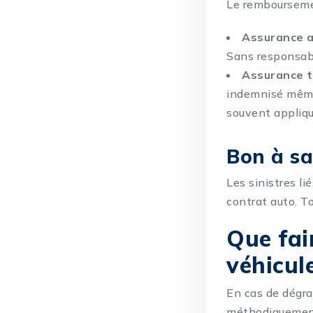
Le remboursemen
Assurance a
Sans responsable
Assurance t
indemnisé même 
souvent appliqu
Bon à sa
Les sinistres l
contrat auto. To
Que fai
véhicul
En cas de dégrad
méthodiquement 