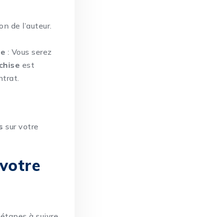
on de l’auteur.
me
: Vous serez
chise
est
ntrat.
s
sur votre
 votre
étapes à suivre