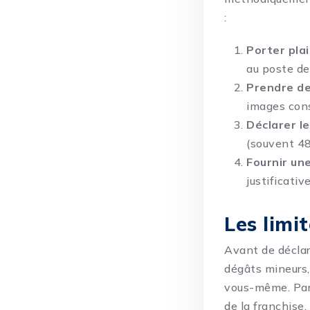
:
Porter pla
au poste de
Prendre d
images cons
Déclarer le
(souvent 48
Fournir une
justificativ
Les limi
Avant de déclar
dégâts mineurs,
vous-même. Par 
de la franchise