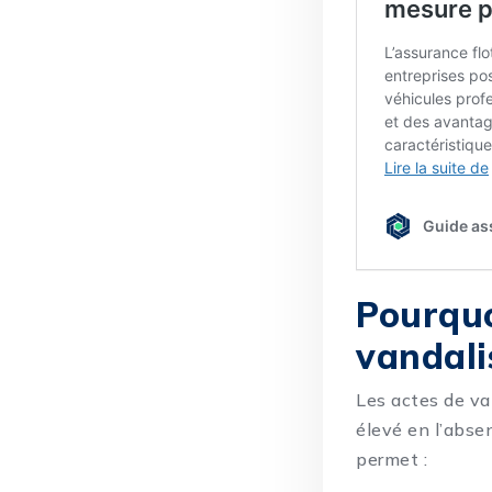
Pourquo
vandali
Les actes de va
élevé en l’abse
permet :