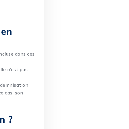
 en
ncluse dans ces
lle n’est pas
ndemnisation
ce cas, son
n ?