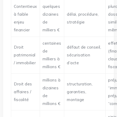
Contentieux
quelques
plur
à faible
dizaines
délai, procédure,
doss
enjeu
de
stratégie
simil
financier
milliers €
mêm
centaines
effe
Droit
défaut de conseil,
de
(fin
patrimonial
sécurisation
milliers à
clau
/ immobilier
d’acte
millions €
fisca
millions à
préj
Droit des
structuration,
dizaines
“imm
affaires /
garanties,
de
préj
fiscalité
montage
millions €
“con
sini