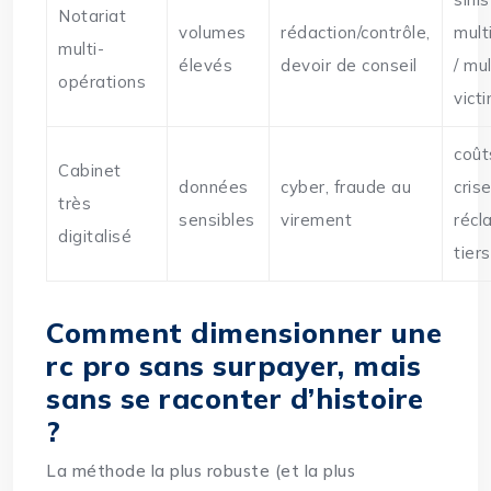
Notariat
volumes
rédaction/contrôle,
mult
multi-
élevés
devoir de conseil
/ mul
opérations
vict
coût
Cabinet
données
cyber, fraude au
cris
très
sensibles
virement
récl
digitalisé
tiers
Comment dimensionner une
rc pro sans surpayer, mais
sans se raconter d’histoire
?
La méthode la plus robuste (et la plus