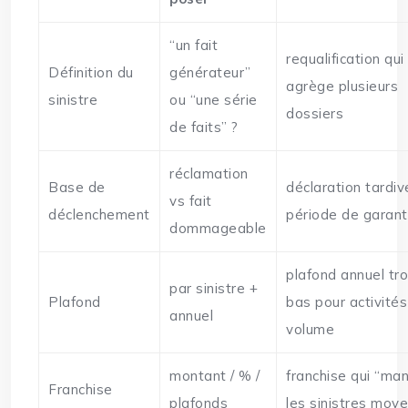
“un fait
requalification qui
Définition du
générateur”
agrège plusieurs
sinistre
ou “une série
dossiers
de faits” ?
réclamation
Base de
déclaration tardiv
vs fait
déclenchement
période de garant
dommageable
plafond annuel tr
par sinistre +
Plafond
bas pour activités
annuel
volume
montant / % /
franchise qui “ma
Franchise
plafonds
les sinistres moy