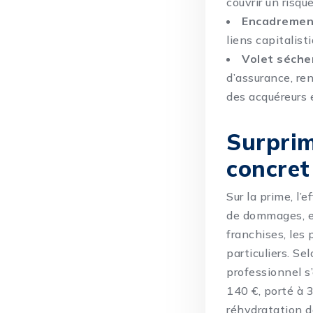
couvrir un risque
Encadrement
liens capitalist
Volet séche
d’assurance, re
des acquéreurs e
Surprim
concret
Sur la prime, l’
de dommages, et
franchises, les
particuliers. Se
professionnel s
140 €, porté à 
réhydratation de