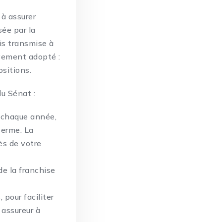
 à assurer
sée par la
is transmise à
ivement adopté :
sitions.
du Sénat :
é chaque année,
terme. La
ès de votre
de la franchise
 pour faciliter
 assureur à