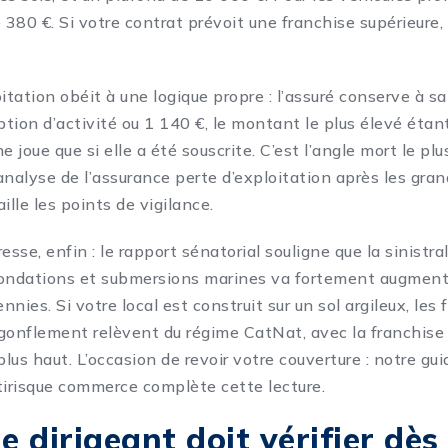
80 €. Si votre contrat prévoit une franchise supérieure, c
itation obéit à une logique propre : l’assuré conserve à sa
ption d’activité ou 1 140 €, le montant le plus élevé étan
e joue que si elle a été souscrite. C’est l’angle mort le pl
 analyse de
l’assurance perte d’exploitation après les gran
ille les points de vigilance.
esse, enfin : le rapport sénatorial souligne que la sinistral
nondations et submersions marines va fortement augment
nies. Si votre local est construit sur un sol argileux, les 
t-gonflement relèvent du régime CatNat, avec la franchise
lus haut. L’occasion de revoir votre couverture : notre gu
tirisque commerce
complète cette lecture.
e dirigeant doit vérifier dès