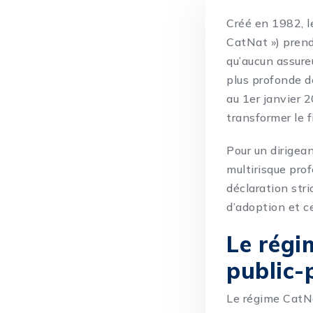
Créé en 1982, l
CatNat ») prend
qu’aucun assureu
plus profonde de
au 1er janvier 
transformer le f
Pour un dirigea
multirisque prof
déclaration stri
d’adoption et ce
Le régi
public-
Le régime CatNa