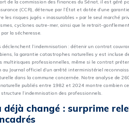
ort de la commission des finances du Sénat, il est géré pa
ssurance (CCR), détenue par l’État et dotée d’une garanti
vre les risques jugés « inassurables » par le seul marché priv
ismes, cyclones outre-mer, ainsi que le retrait-gonflement
par la sécheresse.
 déclenchent l’indemnisation : détenir un contrat couvra
ens, la garantie catastrophes naturelles y est incluse de 
 multirisques professionnelles, même si le contrat prétend
n au Journal officiel d’un arrêté interministériel reconnaiss
turelle dans la commune concernée. Notre analyse de
260
naturelle publiés entre 1982 et 2024
montre combien ce
structure l’indemnisation des professionnels.
a déjà changé : surprime rele
encadrés