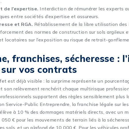
.
 de l’expertise.
Interdiction de rémunérer les experts au
iques entre sociétés d’expertise et assureurs.
resse et RGA.
Rétablissement de la libre utilisation de
nforcement des normes de construction sur sols argileux e
t locataires sur l’exposition au risque de retrait-gonfleme
e, franchises, sécheresse : l
 sur vos contrats
effet est déjà visible : la surprime représente un pourcenta
 son relèvement renchérit chaque multirisque professionn
 professionnels supportent des règles sensiblement plus l
lon Service-Public Entreprendre, la franchise légale sur le
’élève à 10 % des dommages matériels directs, avec un 
3 050 € pour les mouvements de terrain liés à la sécheres
s sols, et un plafond de 10 000 €. Pour les véhicules prof