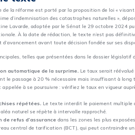
de la réforme est porté par la proposition de loi « visant
régime d’indemnisation des catastrophes naturelles », dépo
tine Lavarde, adoptée par le Sénat le 29 octobre 2024 pu
ionale. À la date de rédaction, le texte n’est pas définit
at d’avancement avant toute décision fondée sur ses dispo
cipales, telles que présentées dans le dossier législatif 
ion automatique de la surprime.
Le taux serait réévalu
ant le passage à 20 % nécessaire mais insuffisant à long 
appelée à se poursuivre : vérifiez le taux en vigueur aupr
nchises répétées.
Le texte interdit le paiement multiple 
aléa naturel se répète à intervalle rapproché.
 de refus d’assurance
dans les zones les plus exposées,
reau central de tarification (BCT), qui peut contraindre un