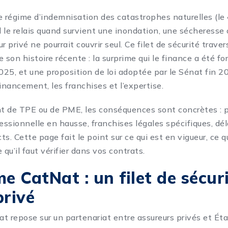
e régime d’indemnisation des catastrophes naturelles (le 
 le relais quand survient une inondation, une sécheresse
r privé ne pourrait couvrir seul. Ce filet de sécurité traver
 son histoire récente : la surprime qui le finance a été f
2025, et une proposition de loi adoptée par le Sénat fin 2
inancement, les franchises et l’expertise.
nt de TPE ou de PME, les conséquences sont concrètes : 
essionnelle en hausse, franchises légales spécifiques, dél
cts. Cette page fait le point sur ce qui est en vigueur, ce q
 qu’il faut vérifier dans vos contrats.
me CatNat : un filet de sécur
privé
t repose sur un partenariat entre assureurs privés et Ét