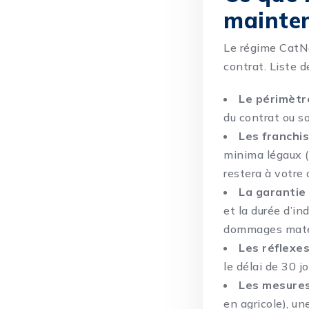
mainte
Le régime CatNa
contrat. Liste 
Le périmètr
du contrat ou s
Les franchi
minima légaux (
restera à votre 
La garantie 
et la durée d’in
dommages matér
Les réflexes
le délai de 30 j
Les mesures
en agricole), u