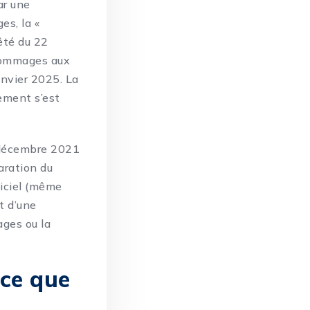
ar une
es, la «
êté du 22
 dommages aux
anvier 2025. La
vement s’est
8 décembre 2021
laration du
fficiel (même
nt d’une
ages ou la
 ce que