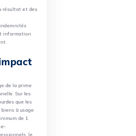
 résultat et des
s indemnités
t information
nt.
’impact
ge de la prime
elle. Sur les
ourdes que les
s biens à usage
minimum de 1
se-
essionnels, le