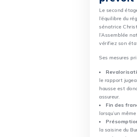
Le second étage 
l’équilibre du 
sénatrice Chris
l’Assemblée nat
vérifiez son ét
Ses mesures prin
Revalorisat
le rapport juge
hausse est donc 
assureur.
Fin des fra
lorsqu’un même 
Présomption
la saisine du Bu