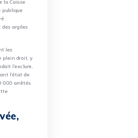
r la Caisse
e publique
é :
 des argiles
nt les
plein droit, y
ait l’exclure,
ant l’état de
 000 arrêtés
tte
vée,