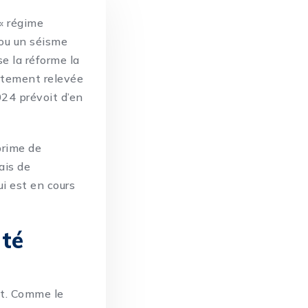
« régime
 ou un séisme
se la réforme la
ortement relevée
024 prévoit d’en
prime de
ais de
ui est en cours
ité
at. Comme le