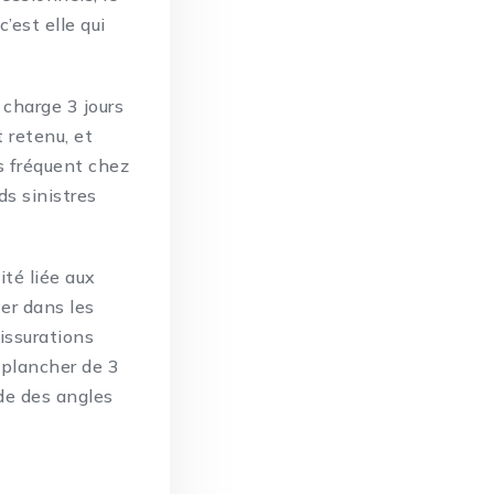
’est elle qui
 charge 3 jours
t retenu, et
us fréquent chez
ds sinistres
ité liée aux
er dans les
fissurations
 plancher de 3
ide des
angles