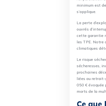
minimum est de 3
s’applique.
La perte d’explo
ouvrés d’interru
cette garantie n
les TPE. Notre
climatiques
déta
Le risque sécher
sécheresses, i
prochaines décen
liées au retrai
050 € évoquée p
morts de la mul
Ce que l