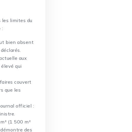
les limites du
 :
ut bien absent
 déclarés.
actuelle aux
 élevé qui
ffaires couvert
rs que les
urnal officiel :
inistre.
 m² (1 500 m²
se démontre des