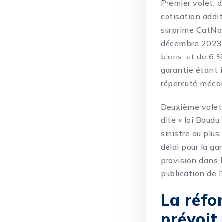
Premier volet, 
cotisation addi
surprime CatNat
décembre 2023 
biens, et de 6 
garantie étant 
répercuté mécan
Deuxième volet 
dite « loi Baudu
sinistre au plus
délai pour la ga
provision dans 
publication de 
La réfo
prévoit 