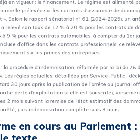
déjà en vigueur : le financement. Le régime est alimenté p
tionnelle prélevée sur les contrats d’assurance de dommag
 ». Selon le rapport sénatorial n° 61 (2024-2025), un arr
a relevé son taux de 12 % à 20 % pour les contrats de
% à 9 % pour les contrats automobiles, à compter du 1er j
incluse d’office dans les contrats professionnels, ce relè
iquement sur les primes des entreprises.
: la procédure d’indemnisation, réformée par la loi du 2
 ». Les règles actuelles, détaillées par Service-Public : déc
 tard 30 jours après la publication de l’arrêté au Journal o
rantie perte d’exploitation si elle est souscrite), verseme
les 2 mois suivant la remise de l’état estimatif des domm
l’arrêté, puis indemnisation complète sous 3 mois.
rme en cours au Parlement :
le texte