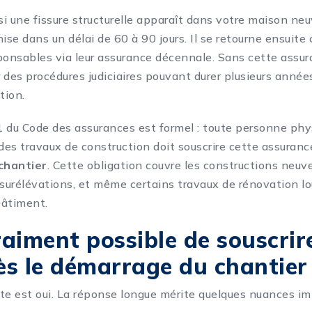
i une fissure structurelle apparaît dans votre maison neuv
se dans un délai de 60 à 90 jours. Il se retourne ensuite 
ponsables via leur assurance décennale. Sans cette assur
 des procédures judiciaires pouvant durer plusieurs anné
tion.
-1 du Code des assurances est formel : toute personne ph
r des travaux de construction doit souscrire cette assuran
 chantier
. Cette obligation couvre les constructions neuve
 surélévations, et même certains travaux de rénovation l
bâtiment.
vraiment possible de souscrir
s le démarrage du chantier
te est oui. La réponse longue mérite quelques nuances i