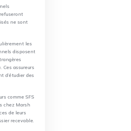
nnels
refuseront
isés ne sont
culièrement les
onnels disposent
étrangères
. Ces assureurs
t d’étudier des
teurs comme SFS
es chez Marsh
ces de leurs
ssier recevable.