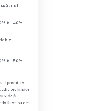
rcoût net
0% à +40%
riable
0% à +50%
u’il prend en
’audit technique,
vaux déjà
ondations ou des