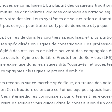
s choses se compliquent. La plupart des assureurs traditio
 mutuelles généralistes, grandes compagnies nationales) 
t votre dossier. Leurs systèmes de souscription automat
 pas conçus pour traiter ce type de demande atypique.
option réside dans les courtiers spécialisés, et plus parti
istes spécialisés en risques de construction. Ces professi
ilégié à des assureurs de niche, souvent des compagnies 
ce sous le régime de la Libre Prestation de Services (LPS)
ne expertise dans les risques dits “aggravés” et accepten
s compagnies classiques rejettent d’emblée.
iers reconnus sur ce marché spécifique, on trouve des ac
ren Construction, ou encore certaines équipes spécialisé
 Ces intermédiaires connaissent parfaitement les exigen
ureurs et sauront vous guider dans la constitution d’un do