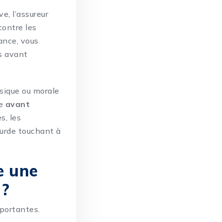
e, l’assureur
contre les
ance, vous
es avant
ysique ou morale
ce
avant
s, les
ourde touchant à
e une
 ?
mportantes.