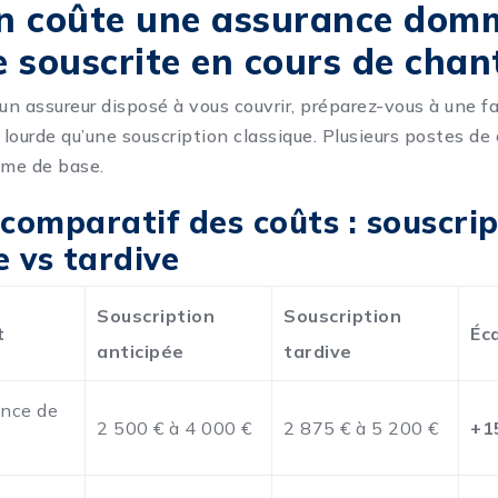
n coûte une assurance dom
 souscrite en cours de chant
 un assureur disposé à vous couvrir, préparez-vous à une f
lourde qu’une souscription classique. Plusieurs postes de
rime de base.
comparatif des coûts : souscri
e vs tardive
Souscription
Souscription
t
Éc
anticipée
tardive
ance de
2 500 € à 4 000 €
2 875 € à 5 200 €
+1