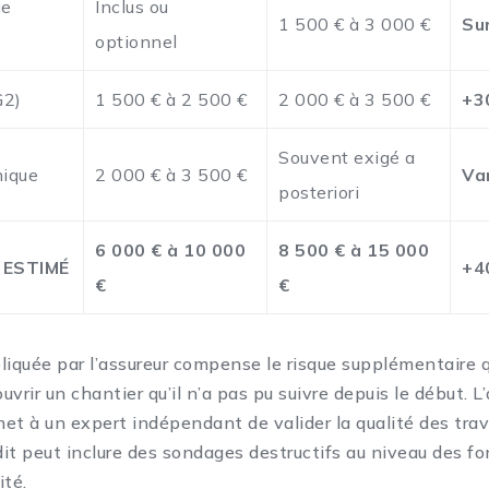
ue
Inclus ou
1 500 € à 3 000 €
Su
optionnel
G2)
1 500 € à 2 500 €
2 000 € à 3 500 €
+3
Souvent exigé a
nique
2 000 € à 3 500 €
Va
posteriori
6 000 € à 10 000
8 500 € à 15 000
 ESTIMÉ
+4
€
€
liquée par l’assureur compense le risque supplémentaire q
vrir un chantier qu’il n’a pas pu suivre depuis le début. L
rmet à un expert indépendant de valider la qualité des tra
udit peut inclure des sondages destructifs au niveau des f
ité.