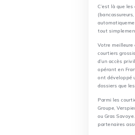
C’est là que le
(bancassureurs,
automatiquemen
tout simplement
Votre meilleure 
courtiers gross
d’un accès priv
opérant en Fran
ont développé u
dossiers que le
Parmi les court
Groupe, Verspie
ou Gras Savoye.
partenaires ass