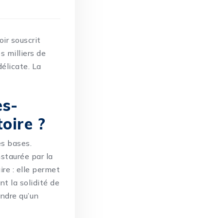
ir souscrit
 milliers de
élicate. La
es-
oire ?
es bases.
staurée par la
re : elle permet
t la solidité de
endre qu’un