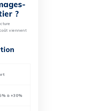
mages-
ier ?
acture
 coût viennent
ption
art
5% à +30%