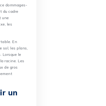
rance dommages-
t du cadre
t une
xe, les
rtable. En
 sol, les plans,
. Lorsque le
 la racine. Les
ux de gros
llement
ir un