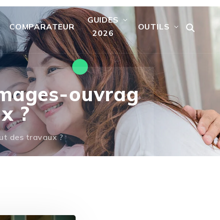
GUIDES
COMPARATEUR
OUTILS
2026
mmages-ouvrag
x ?
t des travaux ?