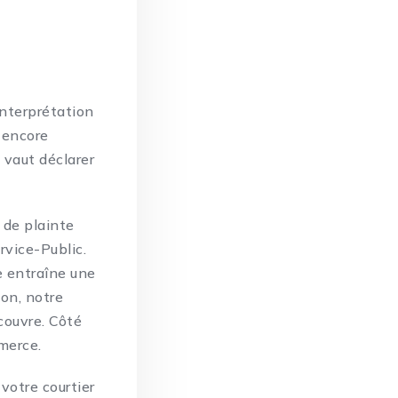
interprétation
s encore
 vaut déclarer
t de plainte
rvice-Public.
e entraîne une
ion, notre
couvre. Côté
mmerce
.
 votre courtier