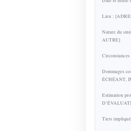
Date et heu
Lieu : [ADR
Nature du si
AUTRE]
Circonstan
Dommages c
ÉCHÉANT, I
Estimation 
D’ÉVALUATI
Tiers impli