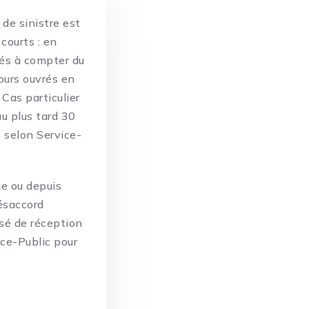
 de sinistre est
 courts : en
rés à compter du
ours ouvrés en
 Cas particulier
au plus tard 30
, selon Service-
ne ou depuis
désaccord
usé de réception
ice-Public pour