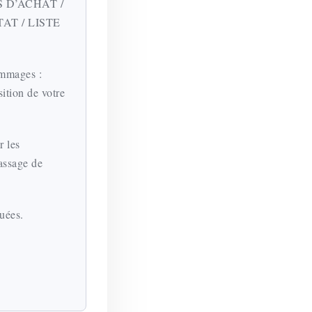
ES D’ACHAT /
AT / LISTE
ommages :
tion de votre
r les
passage de
uées.