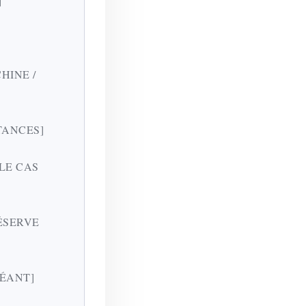
]
CHINE /
STANCES]
 LE CAS
RÉSERVE
HÉANT]