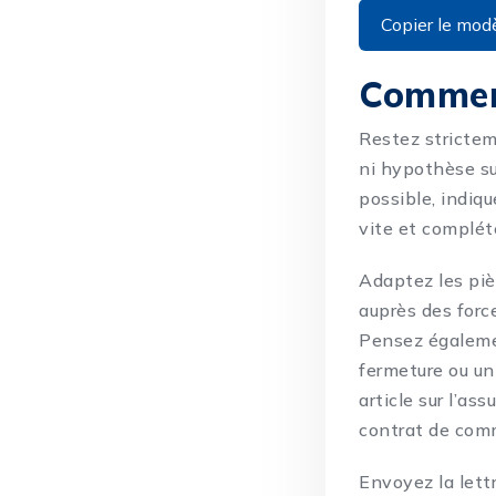
Copier le mod
Commen
Restez strictem
ni hypothèse su
possible, indiq
vite et complét
Adaptez les pièc
auprès des force
Pensez égalemen
fermeture ou un
article sur
l’ass
contrat de com
Envoyez la lettr