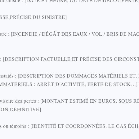
re du sinistre : [DATE ET HEURE, OU DATE DE DÉCOUVERTE
ESSE PRÉCISE DU SINISTRE]
nistre : [INCENDIE / DÉGÂT DES EAUX / VOL / BRIS DE MA
ces : [DESCRIPTION FACTUELLE ET PRÉCISE DES CIRCON
onstatés : [DESCRIPTION DES DOMMAGES MATÉRIELS ET,
MMATÉRIELS : ARRÊT D’ACTIVITÉ, PERTE DE STOCK…]
provisoire des pertes : [MONTANT ESTIMÉ EN EUROS, SOUS 
ON DÉFINITIVE]
qués ou témoins : [IDENTITÉ ET COORDONNÉES, LE CAS ÉC