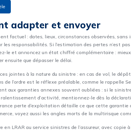
èle
t adapter et envoyer
ent factuel : dates, lieux, circonstances observées, sans 
r les responsabilités. Si l’estimation des pertes n’est pa
uez-le et annoncez un état chiffré complémentaire : mieux
er ensuite que dépasser le délai.
es jointes à la nature du sinistre : en cas de vol, le dépô
s de l’ordre est le réflexe préalable, comme le rappelle Se
t aux garanties annexes souvent oubliées : si le sinistr
 ralentissement d’activité, mentionnez-le dès la déclarat
urance perte d’exploitation
détaille ce que cette garantie 
merce, voyez aussi
les angles morts de la multirisque co
e en LRAR au service sinistres de l’assureur, avec copie à