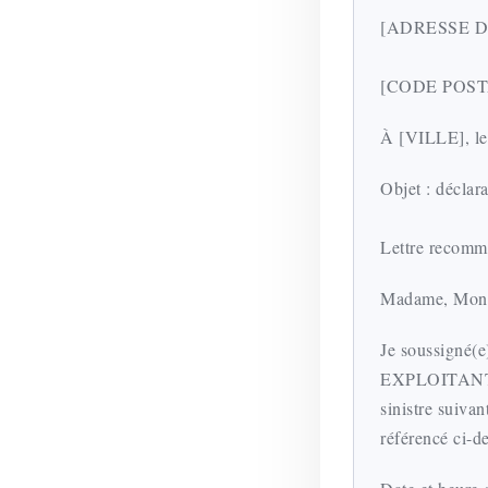
[ADRESSE D
[CODE POST
À [VILLE], l
Objet : décla
Lettre recomm
Madame, Mons
Je soussigné
EXPLOITANT] 
sinistre suivan
référencé ci-d