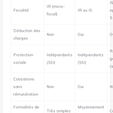
I
IR (micro-
Fiscalité
IR ou IS
o
fiscal)
5
Déduction des
Non
Oui
O
charges
R
Protection
Indépendants
Indépendants
g
sociale
(SSI)
(SSI)
(
Cotisations
sans
Non
Oui
N
rémunération
Formalités de
Moyennement
Très simples
C