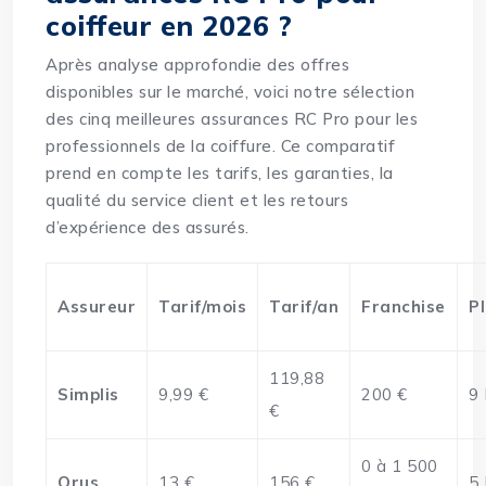
coiffeur en 2026 ?
Après analyse approfondie des offres
disponibles sur le marché, voici notre sélection
des cinq meilleures assurances RC Pro pour les
professionnels de la coiffure. Ce comparatif
prend en compte les tarifs, les garanties, la
qualité du service client et les retours
d’expérience des assurés.
Assureur
Tarif/mois
Tarif/an
Franchise
P
119,88
Simplis
9,99 €
200 €
9
€
0 à 1 500
Orus
13 €
156 €
5