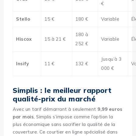
€
Stello
15 €
180 €
Variable
É
180 à
Hiscox
15 à 21 €
Variable
É
252 €
Jusqu’à 3
Insify
11 €
132 €
Va
000 €
Simplis : le meilleur rapport
qualité-prix du marché
Avec un tarif démarrant à seulement
9,99 euros
par mois
, Simplis s’impose comme l’option la
plus économique sans sacrifier la qualité de la
couverture. Ce courtier en ligne spécialisé dans