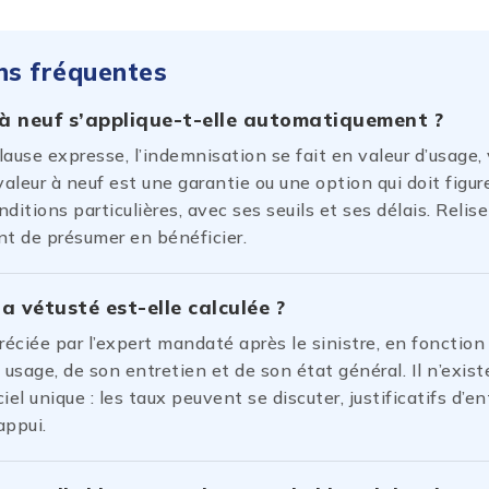
ns fréquentes
 à neuf s’applique-t-elle automatiquement ?
ause expresse, l’indemnisation se fait en valeur d’usage,
valeur à neuf est une garantie ou une option qui doit figur
ditions particulières, avec ses seuils et ses délais. Relis
nt de présumer en bénéficier.
 vétusté est-elle calculée ?
réciée par l’expert mandaté après le sinistre, en fonction 
 usage, de son entretien et de son état général. Il n’exis
iel unique : les taux peuvent se discuter, justificatifs d’en
appui.