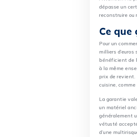
dépasse un cert
reconstruire ou 
Ce que 
Pour un commerc
milliers d’euros
bénéficient de l
à la même ensei
prix de revient
cuisine, comme 
La garantie val
un matériel anc
généralement un
vétusté accepté
d’une
multirisq