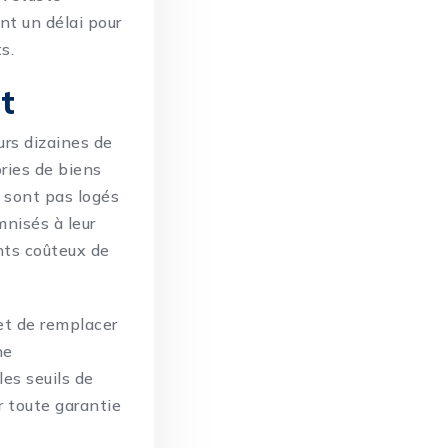
nt un délai pour
s.
t
urs dizaines de
ories de biens
e sont pas logés
nisés à leur
ents coûteux de
met de remplacer
ne
es seuils de
r toute garantie