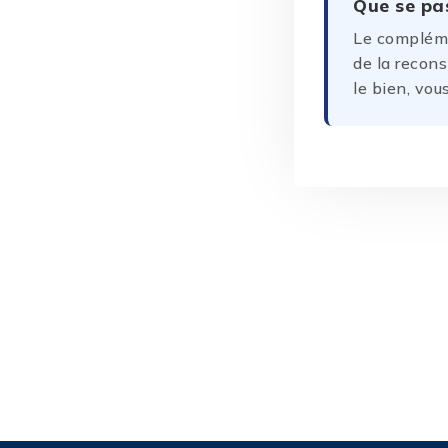
Que se pas
Le compléme
de la recons
le bien, vo