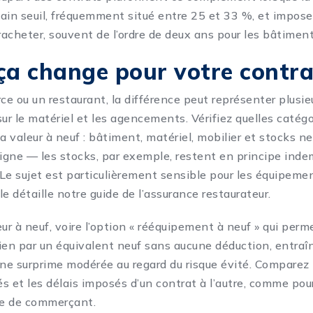
ain seuil, fréquemment situé entre 25 et 33 %, et impose
racheter, souvent de l’ordre de deux ans pour les bâtiment
ça change pour votre contra
e ou un restaurant, la différence peut représenter plusie
 sur le matériel et les agencements. Vérifiez quelles catég
a valeur à neuf : bâtiment, matériel, mobilier et stocks n
gne — les stocks, par exemple, restent en principe indem
. Le sujet est particulièrement sensible pour les équipem
le détaille notre
guide de l’assurance restaurateur
.
eur à neuf, voire l’option « rééquipement à neuf » qui per
ien par un équivalent neuf sans aucune déduction, entraî
e surprime modérée au regard du risque évité. Comparez l
s et les délais imposés d’un contrat à l’autre, comme pou
ue de commerçant
.