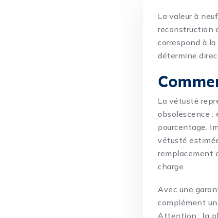
La valeur à neu
reconstruction 
correspond à la 
détermine direc
Commen
La vétusté repr
obsolescence ; 
pourcentage. Im
vétusté estimée
remplacement co
charge.
Avec une garanti
complément une f
Attention : la 