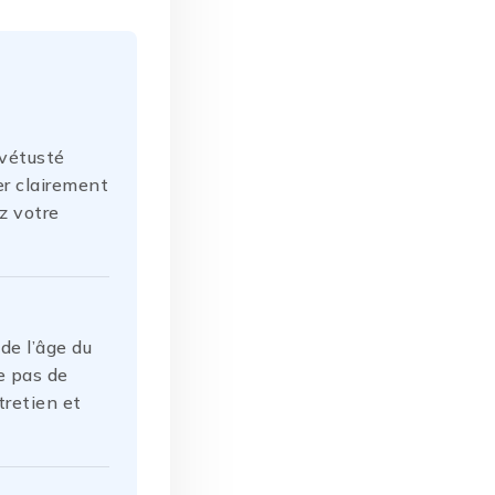
 vétusté
er clairement
ez votre
de l’âge du
te pas de
tretien et