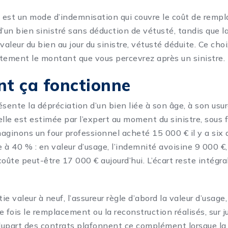
f est un mode d’indemnisation qui couvre le coût de remp
d’un bien sinistré sans déduction de vétusté, tandis que l
valeur du bien au jour du sinistre, vétusté déduite. Ce cho
tement le montant que vous percevrez après un sinistre.
t ça fonctionne
ésente la dépréciation d’un bien liée à son âge, à son usu
elle est estimée par l’expert au moment du sinistre, sous 
aginons un four professionnel acheté 15 000 € il y a six 
 à 40 % : en valeur d’usage, l’indemnité avoisine 9 000 €,
ûte peut-être 17 000 € aujourd’hui. L’écart reste intégr
e valeur à neuf, l’assureur règle d’abord la valeur d’usage
ois le remplacement ou la reconstruction réalisés, sur jus
plupart des contrats plafonnent ce complément lorsque la