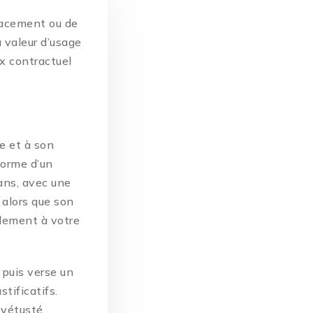
lacement ou de
a valeur d’usage
ix contractuel
re et à son
forme d’un
ans, avec une
 alors que son
alement à votre
, puis verse un
tificatifs.
 vétusté