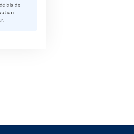
délais de
uation
r.