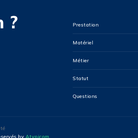
 ?
Prestation
Matériel
Métier
Statut
Questions
ité
réservés by
Atypicom