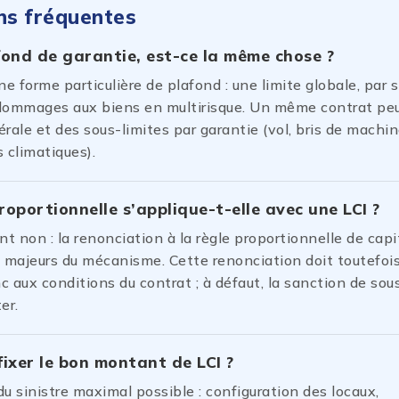
ns fréquentes
fond de garantie, est-ce la même chose ?
ne forme particulière de plafond : une limite globale, par s
dommages aux biens en multirisque. Un même contrat pe
rale et des sous-limites par garantie (vol, bris de machin
climatiques).
roportionnelle s’applique-t-elle avec une LCI ?
 non : la renonciation à la règle proportionnelle de capi
s majeurs du mécanisme. Cette renonciation doit toutefois
nc aux conditions du contrat ; à défaut, la sanction de so
er.
ixer le bon montant de LCI ?
u sinistre maximal possible : configuration des locaux,