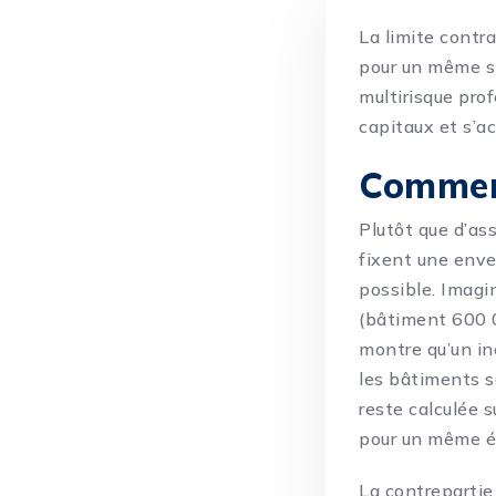
La limite contr
pour un même s
multirisque prof
capitaux et s’a
Commen
Plutôt que d’ass
fixent une env
possible. Imagin
(bâtiment 600 0
montre qu’un in
les bâtiments s
reste calculée 
pour un même 
La contrepartie 