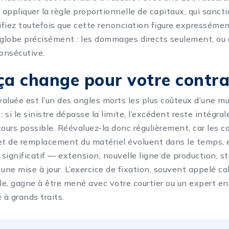
appliquer la règle proportionnelle de capitaux, qui sanct
rifiez toutefois que cette renonciation figure expressémen
nglobe précisément : les dommages directs seulement, ou 
onsécutive.
ça change pour votre contra
aluée est l’un des angles morts les plus coûteux d’une
mu
: si le sinistre dépasse la limite, l’excédent reste intégr
cours possible. Réévaluez-la donc régulièrement, car les c
et de remplacement du matériel évoluent dans le temps, 
significatif — extension, nouvelle ligne de production, s
une mise à jour. L’exercice de fixation, souvent appelé cal
e, gagne à être mené avec votre courtier ou un expert en
 à grands traits.