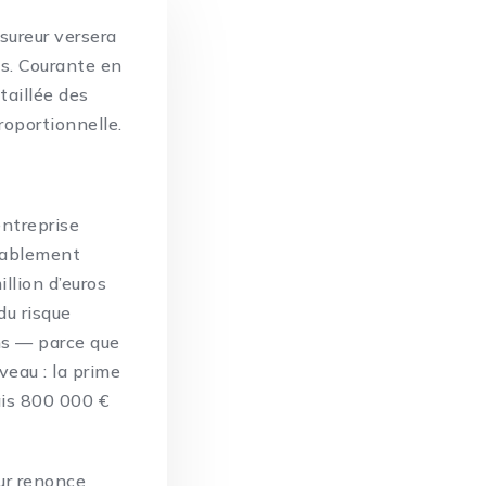
sureur versera
s. Courante en
taillée des
roportionnelle.
entreprise
nablement
llion d’euros
du risque
ens — parce que
veau : la prime
ais 800 000 €
eur renonce