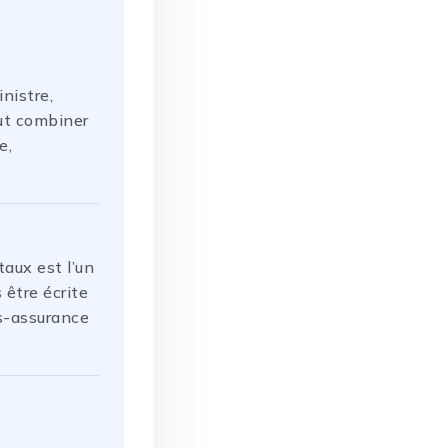
inistre,
ut combiner
e,
taux est l’un
 être écrite
us-assurance