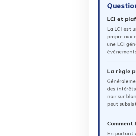
Questio
LCI et pla
La LCI est u
propre aux 
une LCI géné
événements 
La règle p
Généralement
des intérêt
noir sur bla
peut subsist
Comment f
En partant d