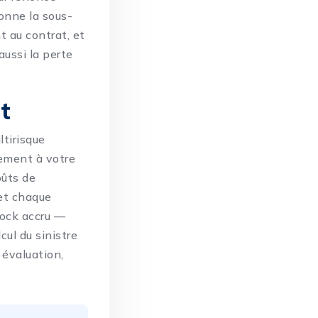
ionne la sous-
t au contrat, et
aussi la
perte
t
ltirisque
alement à votre
oûts de
et chaque
tock accru —
cul du sinistre
 évaluation,