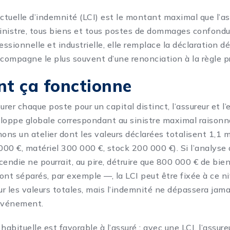
actuelle d’indemnité (LCI) est le montant maximal que l’as
inistre, tous biens et tous postes de dommages confondu
essionnelle et industrielle, elle remplace la déclaration dé
ccompagne le plus souvent d’une renonciation à la règle p
t ça fonctionne
urer chaque poste pour un capital distinct, l’assureur et l’
eloppe globale correspondant au sinistre maximal raison
ons un atelier dont les valeurs déclarées totalisent 1,1 mi
00 €, matériel 300 000 €, stock 200 000 €). Si l’analyse 
cendie ne pourrait, au pire, détruire que 800 000 € de bi
ont séparés, par exemple —, la LCI peut être fixée à ce ni
sur les valeurs totales, mais l’indemnité ne dépassera jam
événement.
habituelle est favorable à l’assuré : avec une LCI, l’assur