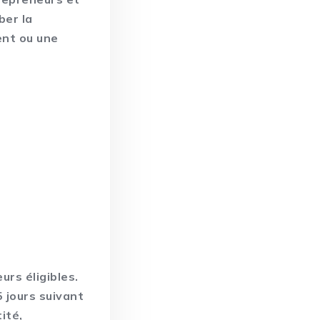
ber la
ent ou une
urs éligibles
.
 jours suivant
ité,