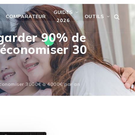
GUIDES
COMPARATEUR
OUTILS
2026
 garder 90% de
d’économiser 30
d’économiser 3000€ à 4000€ par an