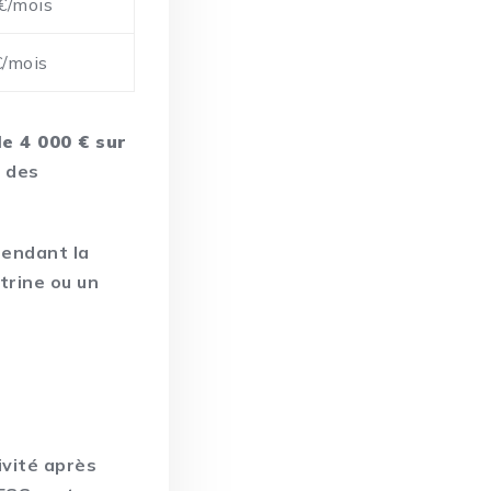
€/mois
/mois
e 4 000 € sur
r des
endant la
trine ou un
.
ivité après