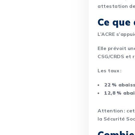
attestation de
Ce que 
L’ACRE s’appuie
Elle prévoit un
CSG/CRDS et r
Les taux :
22 % abais
12,8 % abai
Attention : ce
la Sécurité Soc
Combien