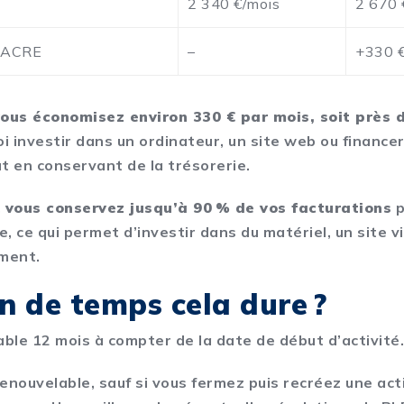
2 340 €/mois
2 670 
c ACRE
–
+330 €
vous économisez environ 330 € par mois, soit près d
oi investir dans un ordinateur, un site web ou finance
t en conservant de la trésorerie.
,
vous conservez jusqu’à 90 % de vos facturations
p
, ce qui permet d’investir dans du matériel, un site vi
ement.
 de temps cela dure ?
able 12 mois à compter de la date de début d’activité
 renouvelable, sauf si vous fermez puis recréez une act