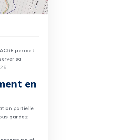
’ACRE permet
server sa
025.
ement en
tion partielle
ous gardez
trepreneurs et