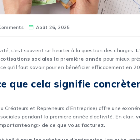
Comments
Août 26, 2025
vité, c’est souvent se heurter à la question des charges.
L
 cotisations sociales la première année
pour mieux pré
i ce qu’il faut savoir pour en bénéficier efficacement en 2
ce que cela signifie concrèt
x Créateurs et Repreneurs d’Entreprise) offre une exonéra
 sociales pendant la première année d’activité. En clair,
v
importan
teong> de ce que vous facturez.
st taillé pour les créateurs d’entreprise, les auto-en