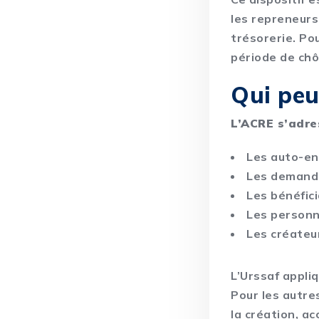
les repreneurs
trésorerie. Po
période de chô
Qui peu
L’ACRE s’adre
Les auto-en
Les demande
Les bénéfic
Les personn
Les créateur
L’Urssaf appl
Pour les autre
la création, a