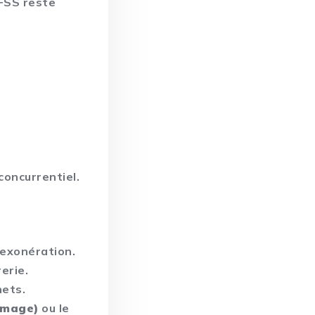
LFSS reste
concurrentiel.
’exonération.
erie.
nets.
ômage)
ou le