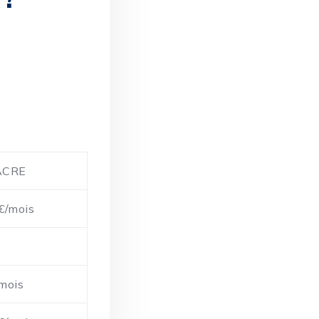
ACRE
€/mois
mois