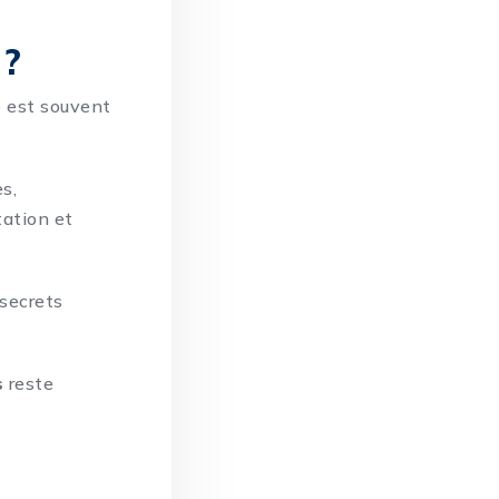
 ?
é est souvent
s,
tation et
 secrets
s
reste