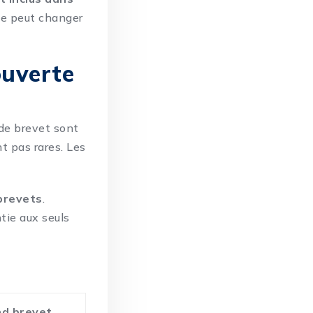
nce peut
changer
ouverte
 de brevet sont
nt pas rares. Les
 brevets
.
tie aux seuls
nd brevet