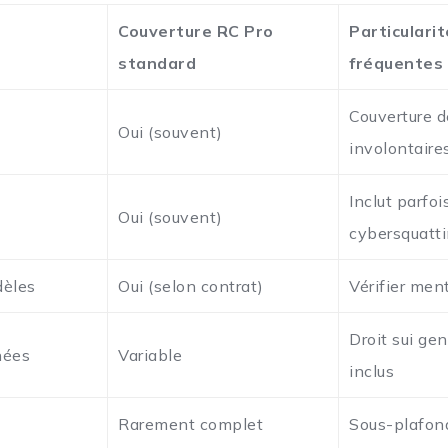
Couverture RC Pro
Particulari
t
standard
fréquentes
Couverture d
Oui (souvent)
involontaire
Inclut parfoi
Oui (souvent)
cybersquatt
dèles
Oui (selon contrat)
Vérifier men
Droit sui gen
nées
Variable
inclus
Rarement complet
Sous-plafon