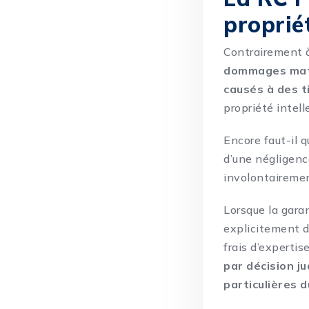
propriét
Contrairement 
dommages maté
causés à des t
propriété intel
Encore faut-il 
d’une négligenc
involontairemen
Lorsque la gara
explicitement da
frais d’expertis
par décision ju
particulières 