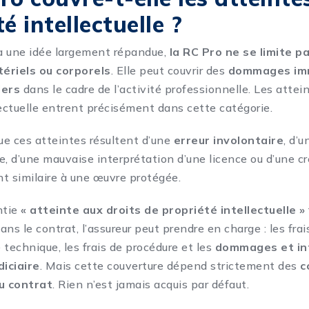
é intellectuelle ?
à une idée largement répandue,
la RC Pro ne se limite p
riels ou corporels
. Elle peut couvrir des
dommages imm
iers
dans le cadre de l’activité professionnelle. Les attein
lectuelle entrent précisément dans cette catégorie.
que ces atteintes résultent d’une
erreur involontaire
, d’
e, d’une mauvaise interprétation d’une licence ou d’une c
t similaire à une œuvre protégée.
ntie
« atteinte aux droits de propriété intellectuelle »
ns le contrat, l’assureur peut prendre en charge : les frai
e technique, les frais de procédure et les
dommages et int
diciaire
. Mais cette couverture dépend strictement des
c
du contrat
. Rien n’est jamais acquis par défaut.