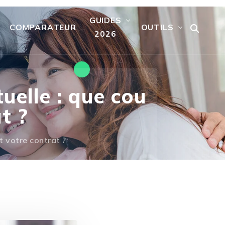
GUIDES
COMPARATEUR
OUTILS
2026
uelle : que cou
t ?
t votre contrat ?