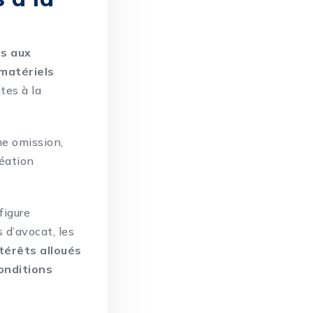
as aux
atériels
tes à la
une omission,
réation
figure
s d’avocat, les
érêts alloués
onditions