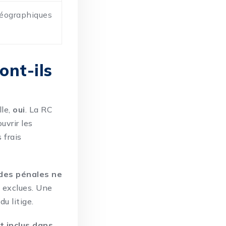
géographiques
ont-ils
lle,
oui
. La RC
uvrir les
 frais
es pénales ne
e exclues. Une
du litige.
t inclus dans