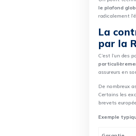
le plafond glob
radicalement l’é
La cont
par la 
C’est l’un des p
particulièrem
assureurs en so
De nombreux as
Certains les ex
brevets européen
Exemple typiq
Garantie