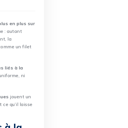
lus en plus sur
e : autant
nt, la
comme un filet
s liés à la
uniforme, ni
ques
jouent un
ce qu’il laisse
s à la