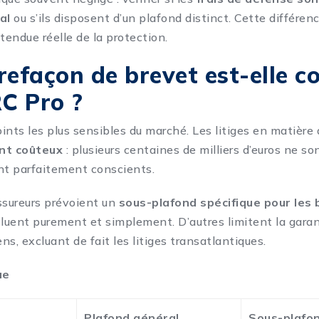
al
ou s’ils disposent d’un plafond distinct. Cette différe
tendue réelle de la protection.
refaçon de brevet est-elle c
RC Pro ?
oints les plus sensibles du marché. Les litiges en matière
ent coûteux
: plusieurs centaines de milliers d’euros ne so
nt parfaitement conscients.
sureurs prévoient un
sous-plafond spécifique pour les
cluent purement et simplement. D’autres limitent la garan
s, excluant de fait les litiges transatlantiques.
ue
Plafond général
Sous-plafo