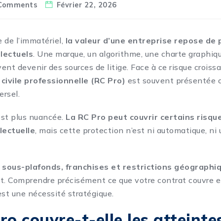
Comments
Février 22, 2026
 de l’immatériel,
la valeur d’une entreprise repose de p
llectuels
. Une marque, un algorithme, une charte graphiqu
vent devenir des sources de litige. Face à ce risque croissa
civile professionnelle (RC Pro)
est souvent présentée 
ersel.
 est plus nuancée.
La RC Pro peut couvrir certains risque
llectuelle
, mais cette protection n’est ni automatique, ni 
, sous-plafonds, franchises et restrictions géographi
t. Comprendre précisément ce que votre contrat couvre et 
est une nécessité stratégique.
ro couvre-t-elle les atteinte