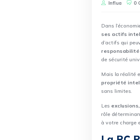
Influa
0 
Dans l’économie
ses actifs inte
d’actifs qui peu
responsabilité 
de sécurité univ
Mais la réalité
propriété
inte
sans limites.
Les
exclusions
rôle déterminan
à votre charge 
La RC P