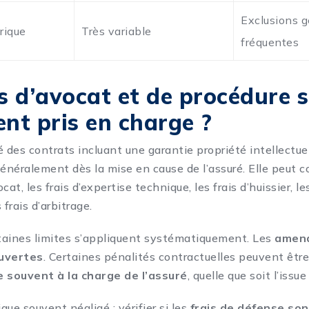
Exclusions 
rique
Très variable
fréquentes
is d’avocat et de procédure s
ent pris en charge ?
é des contrats incluant une garantie propriété intellectue
énéralement dès la mise en cause de l’assuré. Elle peut co
at, les frais d’expertise technique, les frais d’huissier, les
s frais d’arbitrage.
taines limites s’appliquent systématiquement. Les
amend
ouvertes
. Certaines pénalités contractuelles peuvent êtr
e souvent à la charge de l’assuré
, quelle que soit l’issue 
ue souvent négligé : vérifier si les
frais de défense son