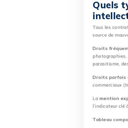
Quels t
intelle
Tous les contra
source de mauvai
Droits fréque
photographies, m
parasitisme, de
Droits parfois
commerciaux (tr
La
mention expl
l’indicateur clé
Tableau compa