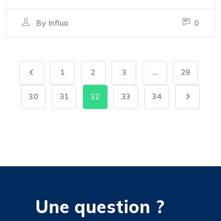
By
Influa
0
1
2
3
…
29
30
31
32
33
34
Une question ?